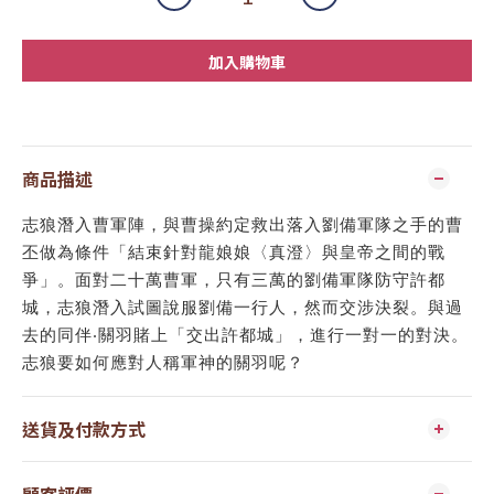
加入購物車
商品描述
志狼潛入曹軍陣，與曹操約定救出落入劉備軍隊之手的曹
丕做為條件「結束針對龍娘娘〈真澄〉與皇帝之間的戰
爭」。面對二十萬曹軍，只有三萬的劉備軍隊防守許都
城，志狼潛入試圖說服劉備一行人，然而交涉決裂。與過
去的同伴‧關羽賭上「交出許都城」，進行一對一的對決。
志狼要如何應對人稱軍神的關羽呢？
送貨及付款方式