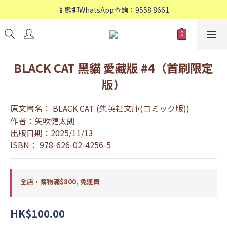
📱歡迎WhatsApp查詢：9558 8661
📱歡迎WhatsApp查詢：9558 8661
❤️會員專享：🛍購物滿💰HK$800，🚚免運費❤️
📱歡迎WhatsApp查詢：9558 8661
BLACK CAT 黑貓 愛藏版 #4（首刷限定
版）
原文書名： BLACK CAT (集英社文庫(コミック版))
作者：矢吹健太朗
出版日期：2025/11/13
ISBN： 978-626-02-4256-5
全店，購物滿$800, 免運費
HK$100.00