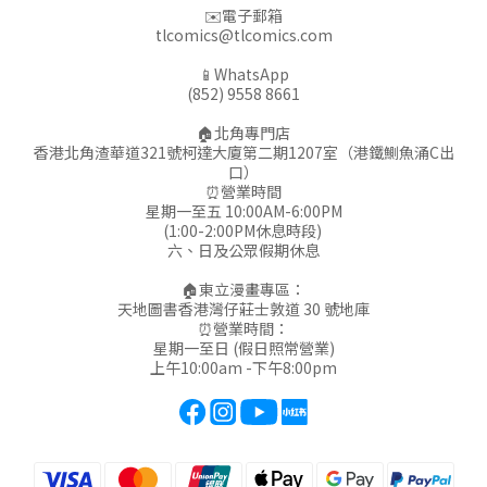
✉️電子郵箱
tlcomics@tlcomics.com
📱WhatsApp
(852) 9558 8661
🏠北角專門店
香港北角渣華道321號柯達大廈第二期1207室（港鐵鰂魚涌C出
口）
⏰營業時間
星期一至五 10:00AM-6:00PM
(1:00-2:00PM休息時段)
六、日及公眾假期休息
🏠東立漫畫專區：
天地圖書香港灣仔莊士敦道 30 號地庫
⏰營業時間：
星期一至日 (假日照常營業)
上午10:00am -下午8:00pm