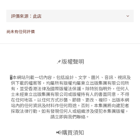
尚未有任何評價
📌版權聲明
🖥本網站刊載一切內容，包括設計、文字、圖片、音訊、視訊及
供下載的檔案等，均屬所有版權均屬東立出版集團有限公司所
有，並受香港法律及國際版權法保護。除特別指明外，任何人
士未經東立出版集團有限公司或版權持有人的書面同意，不得
在任何地區，以任何方式抄襲、節錄、更改、複印、出版本網
站內的任何資訊及材料作任何用途。否則，本集團將向違犯者
採取法律行動。如有發現任何人或組織涉及侵犯本集團版權，
請立即與我們聯絡。
📢購買須知