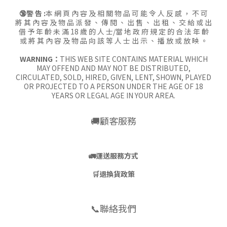
🔞警 告 :
本 網 頁 內 容 及 相 關 物 品 可 能 令 人 反 感 ， 不 可
將 其 內 容 及 物 品 派 發 、 傳 閱 、 出 售 、 出 租 、 交 給 或 出
借 予 年 齡 未 滿 18 歲 的 人 士/當 地 政 府 規 定 的 合 法 年 齡
或 將 其 內 容 及 物 品 向 該 等 人 士 出 示 、 播 放 或 放 映 。
WARNING：
THIS WEB SITE CONTAINS MATERIAL WHICH
MAY OFFEND AND MAY NOT BE DISTRIBUTED,
CIRCULATED, SOLD, HIRED, GIVEN, LENT, SHOWN, PLAYED
OR PROJECTED TO A PERSON UNDER THE AGE OF 18
YEARS OR LEGAL AGE IN YOUR AREA.
🚚顧客服務
🚛
運送服務方式
🛒
退換貨政策
📞聯絡我們