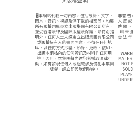
📌版權聲明
🖥本網站刊載一切內容，包括設計、文字、
🔞警 告 
圖片、音訊、視訊及供下載的檔案等，均屬
人 反 感
所有版權均屬東立出版集團有限公司所有，
傳 閱 、
並受香港法律及國際版權法保護。除特別指
齡 未 滿
明外，任何人士未經東立出版集團有限公司
合 法 年
或版權持有人的書面同意，不得在任何地
區，以任何方式抄襲、節錄、更改、複印、
出版本網站內的任何資訊及材料作任何用
WARN
途。否則，本集團將向違犯者採取法律行
MATERI
動。如有發現任何人或組織涉及侵犯本集團
NOT B
版權，請立即與我們聯絡。
SOLD
PLAYE
UNDER 