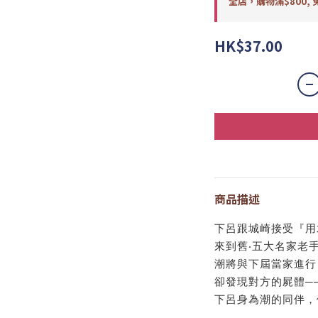
全店，購物滿$800, 
HK$37.00
商品描述
下呂跟城崎接受『用
來到舊‧五大名家老
潮將與下屆當家進行
卻發現對方的屍體─
下呂身為潮的同伴，