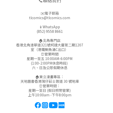
📞聯絡我們
✉️電子郵箱
tlcomics@tlcomics.com
📱WhatsApp
(852) 9558 8661
🏠北角專門店
香港北角渣華道321號柯達大廈第二期1207
室（港鐵鰂魚涌C出口）
⏰營業時間
星期一至五 10:00AM-6:00PM
(1:00-2:00PM休息時段)
六、日及公眾假期休息
🏠東立漫畫專區：
天地圖書香港灣仔莊士敦道 30 號地庫
⏰營業時間：
星期一至日 (假日照常營業)
上午10:00am -下午8:00pm