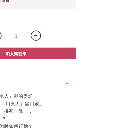
免運費
加入購物車
水人』潮的委託，
手『用火人』黑川家。
「拼死一戰」，
─？
他將如何行動？