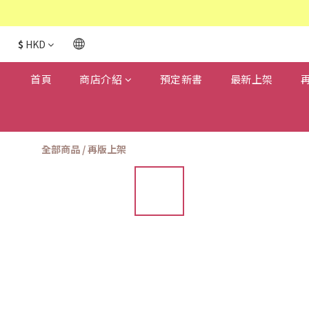
$
HKD
首頁
商店介紹
預定新書
最新上架
全部商品
/
再版上架