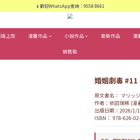
📱歡迎WhatsApp查詢：9558 8661
📱歡迎WhatsApp查詢：9558 8661
❤️會員專享：🛍購物滿💰HK$800，🚚免運費❤️
📱歡迎WhatsApp查詢：9558 8661
再版上架
漫畫作品
小說作品
套裝作品
漫
銷售點
婚姻劇毒 #11
原文書名： マリッ
作者：依田瑞稀 (漫畫
出版日期：2026/1/1
ISBN： 978-626-02