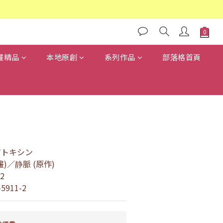
畫精品
本地原創
系列作品
部落格首頁
ジトキシン
)／静脈 (原作)
2
-5911-2