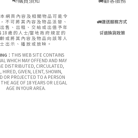
📢購買須知
🚚顧客服務
:
本 網 頁 內 容 及 相 關 物 品 可 能 令
 ， 不 可 將 其 內 容 及 物 品 派 發 、
🚛
運送服務方式
 出 售 、 出 租 、 交 給 或 出 借 予 年
 18 歲 的 人 士/當 地 政 府 規 定 的
🛒
退換貨政策
 齡 或 將 其 內 容 及 物 品 向 該 等 人
士 出 示 、 播 放 或 放 映 。
ING：
THIS WEB SITE CONTAINS
AL WHICH MAY OFFEND AND MAY
E DISTRIBUTED, CIRCULATED,
, HIRED, GIVEN, LENT, SHOWN,
D OR PROJECTED TO A PERSON
THE AGE OF 18 YEARS OR LEGAL
AGE IN YOUR AREA.