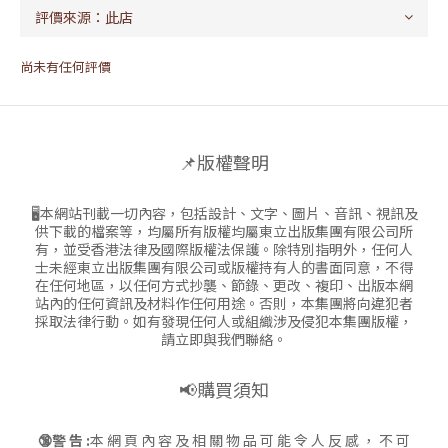
尚未有任何評價
📌版權聲明
🖥本網站刊載一切內容，包括設計、文字、圖片、音訊、視訊及
供下載的檔案等，均屬所有版權均屬東立出版集團有限公司所
有，並受香港法律及國際版權法保護。除特別指明外，任何人
士未經東立出版集團有限公司或版權持有人的書面同意，不得
在任何地區，以任何方式抄襲、節錄、更改、複印、出版本網
站內的任何資訊及材料作任何用途。否則，本集團將向違犯者
採取法律行動。如有發現任何人或組織涉及侵犯本集團版權，
請立即與我們聯絡。
📢購買須知
🔞警 告 :
本 網 頁 內 容 及 相 關 物 品 可 能 令 人 反 感 ， 不 可