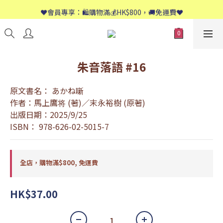
📱歡迎WhatsApp查詢：9558 8661
❤️會員專享：🛍購物滿💰HK$800，🚚免運費❤️
📱歡迎WhatsApp查詢：9558 8661
朱音落語 #16
原文書名： あかね噺
作者：馬上鷹将 (著)／末永裕樹 (原著)
出版日期：2025/9/25
ISBN： 978-626-02-5015-7
全店，購物滿$800, 免運費
HK$37.00