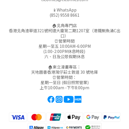
📱WhatsApp
(852) 9558 8661
🏠北角專門店
香港北角渣華道321號柯達大廈第二期1207室（港鐵鰂魚涌C出
口）
⏰營業時間
星期一至五 10:00AM-6:00PM
(1:00-2:00PM休息時段)
六、日及公眾假期休息
🏠東立漫畫專區：
天地圖書香港灣仔莊士敦道 30 號地庫
⏰營業時間：
星期一至日 (假日照常營業)
上午10:00am -下午8:00pm