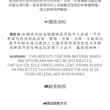
站內的任何資訊及材料作任何用途。否則，本集團將向違犯者
採取法律行動。如有發現任何人或組織涉及侵犯本集團版權，
請立即與我們聯絡。
📢購買須知
🔞警 告 :
本 網 頁 內 容 及 相 關 物 品 可 能 令 人 反 感 ， 不 可
將 其 內 容 及 物 品 派 發 、 傳 閱 、 出 售 、 出 租 、 交 給 或 出
借 予 年 齡 未 滿 18 歲 的 人 士/當 地 政 府 規 定 的 合 法 年 齡
或 將 其 內 容 及 物 品 向 該 等 人 士 出 示 、 播 放 或 放 映 。
WARNING：
THIS WEB SITE CONTAINS MATERIAL WHICH
MAY OFFEND AND MAY NOT BE DISTRIBUTED,
CIRCULATED, SOLD, HIRED, GIVEN, LENT, SHOWN, PLAYED
OR PROJECTED TO A PERSON UNDER THE AGE OF 18
YEARS OR LEGAL AGE IN YOUR AREA.
🚚顧客服務
🚛
運送服務方式