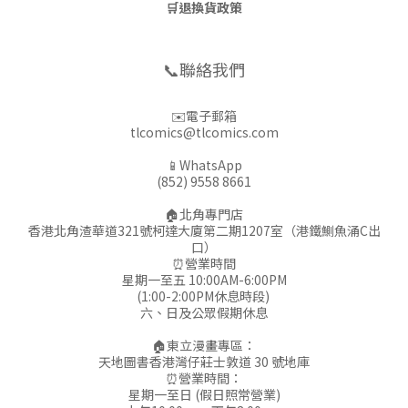
🛒
退換貨政策
📞聯絡我們
✉️電子郵箱
tlcomics@tlcomics.com
📱WhatsApp
(852) 9558 8661
🏠北角專門店
香港北角渣華道321號柯達大廈第二期1207室（港鐵鰂魚涌C出
口）
⏰營業時間
星期一至五 10:00AM-6:00PM
(1:00-2:00PM休息時段)
六、日及公眾假期休息
🏠東立漫畫專區：
天地圖書香港灣仔莊士敦道 30 號地庫
⏰營業時間：
星期一至日 (假日照常營業)