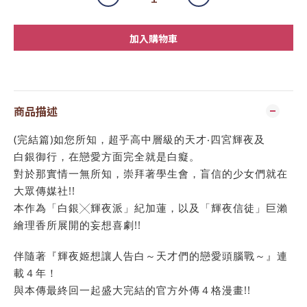
加入購物車
商品描述
(完結篇)如您所知，超乎高中層級的天才‧四宮輝夜及
白銀御行，在戀愛方面完全就是白癡。
對於那實情一無所知，崇拜著學生會，盲信的少女們就在
大眾傳媒社!!
本作為「白銀╳輝夜派」紀加蓮，以及「輝夜信徒」巨瀨
繪理香所展開的妄想喜劇!!
伴隨著『輝夜姬想讓人告白～天才們的戀愛頭腦戰～』連
載４年！
與本傳最終回一起盛大完結的官方外傳４格漫畫!!