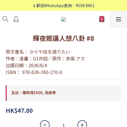
📱歡迎WhatsApp查詢：9558 8661
📱歡迎WhatsApp查詢：9558 8661
❤️會員專享：🛍購物滿💰HK$800，🚚免運費❤️
📱歡迎WhatsApp查詢：9558 8661
輝夜姬讓人想八卦 #8
原文書名： かぐや様を語りたい
作者：漫畫：G3井田／原作：赤坂 アカ
出版日期：2026/6/4
ISBN： 978-626-360-270-0
全店，購物滿$800, 免運費
HK$47.00