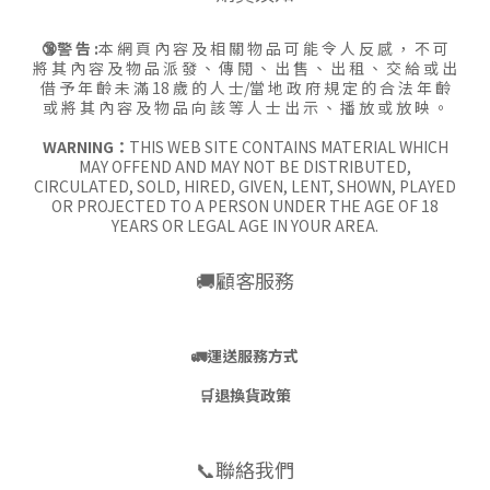
🔞警 告 :
本 網 頁 內 容 及 相 關 物 品 可 能 令 人 反 感 ， 不 可
將 其 內 容 及 物 品 派 發 、 傳 閱 、 出 售 、 出 租 、 交 給 或 出
借 予 年 齡 未 滿 18 歲 的 人 士/當 地 政 府 規 定 的 合 法 年 齡
或 將 其 內 容 及 物 品 向 該 等 人 士 出 示 、 播 放 或 放 映 。
WARNING：
THIS WEB SITE CONTAINS MATERIAL WHICH
MAY OFFEND AND MAY NOT BE DISTRIBUTED,
CIRCULATED, SOLD, HIRED, GIVEN, LENT, SHOWN, PLAYED
OR PROJECTED TO A PERSON UNDER THE AGE OF 18
YEARS OR LEGAL AGE IN YOUR AREA.
🚚顧客服務
🚛
運送服務方式
🛒
退換貨政策
📞聯絡我們