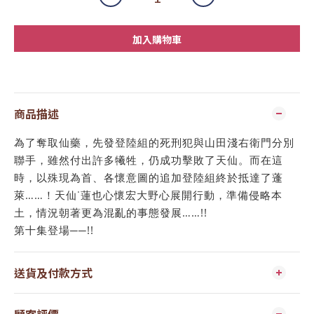
加入購物車
商品描述
為了奪取仙藥，先發登陸組的死刑犯與山田淺右衛門分別
聯手，雖然付出許多犧牲，仍成功擊敗了天仙。而在這
時，以殊現為首、各懷意圖的追加登陸組終於抵達了蓬
萊……！天仙˙蓮也心懷宏大野心展開行動，準備侵略本
土，情況朝著更為混亂的事態發展……!!
第十集登場──!!
送貨及付款方式