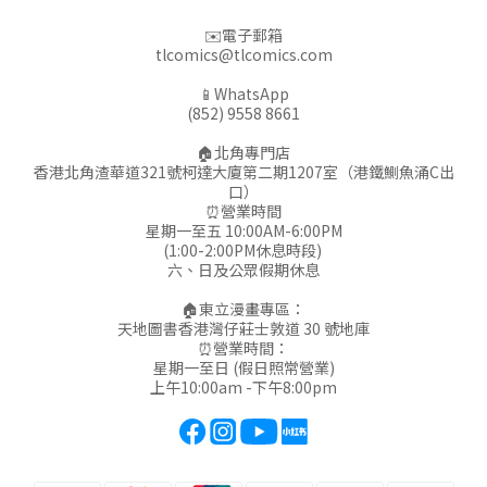
✉️電子郵箱
tlcomics@tlcomics.com
📱WhatsApp
(852) 9558 8661
🏠北角專門店
香港北角渣華道321號柯達大廈第二期1207室（港鐵鰂魚涌C出
口）
⏰營業時間
星期一至五 10:00AM-6:00PM
(1:00-2:00PM休息時段)
六、日及公眾假期休息
🏠東立漫畫專區：
天地圖書香港灣仔莊士敦道 30 號地庫
⏰營業時間：
星期一至日 (假日照常營業)
上午10:00am -下午8:00pm