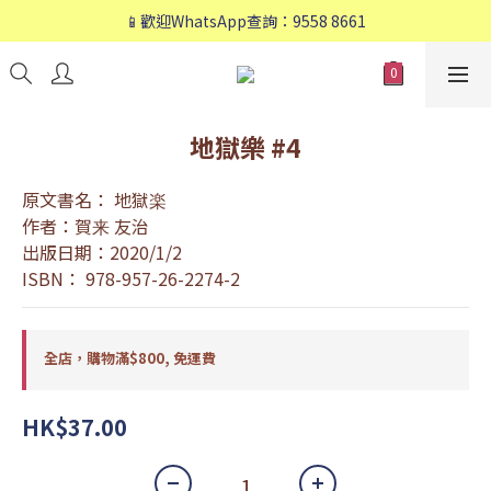
📱歡迎WhatsApp查詢：9558 8661
📱歡迎WhatsApp查詢：9558 8661
❤️會員專享：🛍購物滿💰HK$800，🚚免運費❤️
📱歡迎WhatsApp查詢：9558 8661
地獄樂 #4
原文書名： 地獄楽
作者：賀来 友治
出版日期：2020/1/2
ISBN： 978-957-26-2274-2
全店，購物滿$800, 免運費
HK$37.00