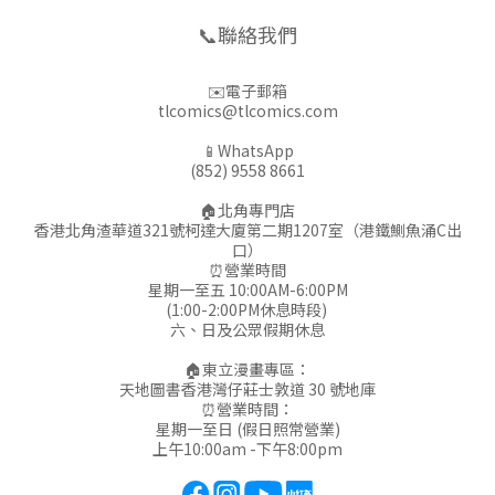
📞聯絡我們
✉️電子郵箱
tlcomics@tlcomics.com
📱WhatsApp
(852) 9558 8661
🏠北角專門店
香港北角渣華道321號柯達大廈第二期1207室（港鐵鰂魚涌C出
口）
⏰營業時間
星期一至五 10:00AM-6:00PM
(1:00-2:00PM休息時段)
六、日及公眾假期休息
🏠東立漫畫專區：
天地圖書香港灣仔莊士敦道 30 號地庫
⏰營業時間：
星期一至日 (假日照常營業)
上午10:00am -下午8:00pm