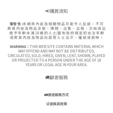
📢購買須知
🔞警 告 :
本 網 頁 內 容 及 相 關 物 品 可 能 令 人 反 感 ， 不 可
將 其 內 容 及 物 品 派 發 、 傳 閱 、 出 售 、 出 租 、 交 給 或 出
借 予 年 齡 未 滿 18 歲 的 人 士/當 地 政 府 規 定 的 合 法 年 齡
或 將 其 內 容 及 物 品 向 該 等 人 士 出 示 、 播 放 或 放 映 。
WARNING：
THIS WEB SITE CONTAINS MATERIAL WHICH
MAY OFFEND AND MAY NOT BE DISTRIBUTED,
CIRCULATED, SOLD, HIRED, GIVEN, LENT, SHOWN, PLAYED
OR PROJECTED TO A PERSON UNDER THE AGE OF 18
YEARS OR LEGAL AGE IN YOUR AREA.
🚚顧客服務
🚛
運送服務方式
🛒
退換貨政策