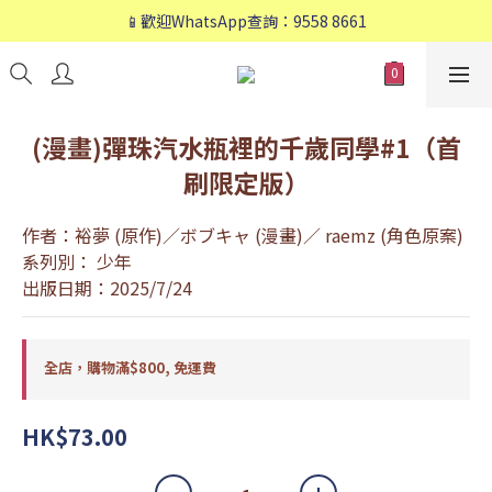
📱歡迎WhatsApp查詢：9558 8661
📱歡迎WhatsApp查詢：9558 8661
❤️會員專享：🛍購物滿💰HK$800，🚚免運費❤️
📱歡迎WhatsApp查詢：9558 8661
(漫畫)彈珠汽水瓶裡的千歲同學#1（首
刷限定版）
作者：裕夢 (原作)／ボブキャ (漫畫)／ raemz (角色原案)
系列別： 少年
出版日期：2025/7/24
全店，購物滿$800, 免運費
HK$73.00