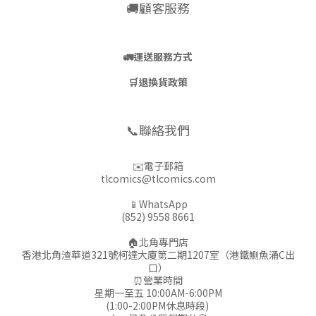
🚚顧客服務
🚛
運送服務方式
🛒
退換貨政策
📞聯絡我們
✉️電子郵箱
tlcomics@tlcomics.com
📱WhatsApp
(852) 9558 8661
🏠北角專門店
香港北角渣華道321號柯達大廈第二期1207室（港鐵鰂魚涌C出
口）
⏰營業時間
星期一至五 10:00AM-6:00PM
(1:00-2:00PM休息時段)