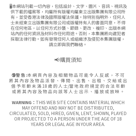
🖥本網站刊載一切內容，包括設計、文字、圖片、音訊、視訊及
供下載的檔案等，均屬所有版權均屬東立出版集團有限公司所
有，並受香港法律及國際版權法保護。除特別指明外，任何人
士未經東立出版集團有限公司或版權持有人的書面同意，不得
在任何地區，以任何方式抄襲、節錄、更改、複印、出版本網
站內的任何資訊及材料作任何用途。否則，本集團將向違犯者
採取法律行動。如有發現任何人或組織涉及侵犯本集團版權，
請立即與我們聯絡。
📢購買須知
🔞警 告 :
本 網 頁 內 容 及 相 關 物 品 可 能 令 人 反 感 ， 不 可
將 其 內 容 及 物 品 派 發 、 傳 閱 、 出 售 、 出 租 、 交 給 或 出
借 予 年 齡 未 滿 18 歲 的 人 士/當 地 政 府 規 定 的 合 法 年 齡
或 將 其 內 容 及 物 品 向 該 等 人 士 出 示 、 播 放 或 放 映 。
WARNING：
THIS WEB SITE CONTAINS MATERIAL WHICH
MAY OFFEND AND MAY NOT BE DISTRIBUTED,
CIRCULATED, SOLD, HIRED, GIVEN, LENT, SHOWN, PLAYED
OR PROJECTED TO A PERSON UNDER THE AGE OF 18
YEARS OR LEGAL AGE IN YOUR AREA.