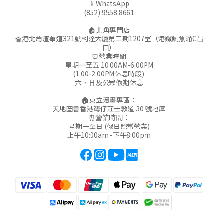
📱WhatsApp
(852) 9558 8661
🏠北角專門店
香港北角渣華道321號柯達大廈第二期1207室（港鐵鰂魚涌C出
口）
⏰營業時間
星期一至五 10:00AM-6:00PM
(1:00-2:00PM休息時段)
六、日及公眾假期休息
🏠東立漫畫專區：
天地圖書香港灣仔莊士敦道 30 號地庫
⏰營業時間：
星期一至日 (假日照常營業)
上午10:00am -下午8:00pm