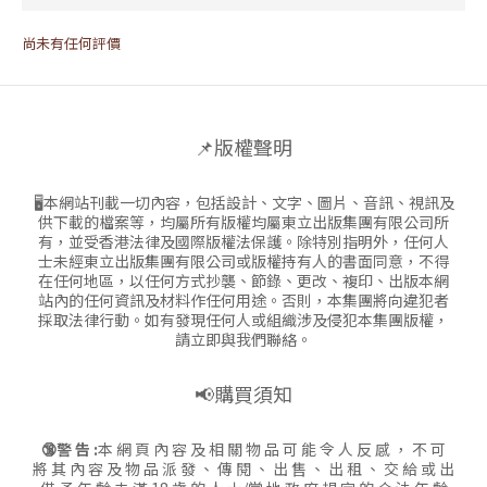
尚未有任何評價
📌版權聲明
🖥本網站刊載一切內容，包括設計、文字、圖片、音訊、視訊及
供下載的檔案等，均屬所有版權均屬東立出版集團有限公司所
有，並受香港法律及國際版權法保護。除特別指明外，任何人
士未經東立出版集團有限公司或版權持有人的書面同意，不得
在任何地區，以任何方式抄襲、節錄、更改、複印、出版本網
站內的任何資訊及材料作任何用途。否則，本集團將向違犯者
採取法律行動。如有發現任何人或組織涉及侵犯本集團版權，
請立即與我們聯絡。
📢購買須知
🔞警 告 :
本 網 頁 內 容 及 相 關 物 品 可 能 令 人 反 感 ， 不 可
將 其 內 容 及 物 品 派 發 、 傳 閱 、 出 售 、 出 租 、 交 給 或 出