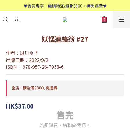
📱歡迎WhatsApp查詢：9558 8661
❤️會員專享：🛍購物滿💰HK$800，🚚免運費❤️
📱歡迎WhatsApp查詢：9558 8661
妖怪連絡簿 #27
作者：緑川ゆき
出版日期：2022/9/2
ISBN： 978-957-26-7958-6
全店，購物滿$800, 免運費
HK$37.00
售完
若想購買，請聯絡我們。