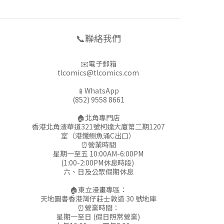
📞聯絡我們
✉️電子郵箱
tlcomics@tlcomics.com
📱WhatsApp
(852) 9558 8661
🏠北角專門店
香港北角渣華道321號柯達大廈第二期1207
室（港鐵鰂魚涌C出口）
⏰營業時間
星期一至五 10:00AM-6:00PM
(1:00-2:00PM休息時段)
六、日及公眾假期休息
🏠東立漫畫專區：
天地圖書香港灣仔莊士敦道 30 號地庫
⏰營業時間：
星期一至日 (假日照常營業)