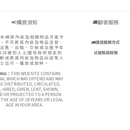
📢購買須知
🚚顧客服務
:
本 網 頁 內 容 及 相 關 物 品 可 能 令
 ， 不 可 將 其 內 容 及 物 品 派 發 、
🚛
運送服務方式
 出 售 、 出 租 、 交 給 或 出 借 予 年
 18 歲 的 人 士/當 地 政 府 規 定 的
🛒
退換貨政策
 齡 或 將 其 內 容 及 物 品 向 該 等 人
士 出 示 、 播 放 或 放 映 。
ING：
THIS WEB SITE CONTAINS
AL WHICH MAY OFFEND AND MAY
E DISTRIBUTED, CIRCULATED,
, HIRED, GIVEN, LENT, SHOWN,
D OR PROJECTED TO A PERSON
THE AGE OF 18 YEARS OR LEGAL
AGE IN YOUR AREA.