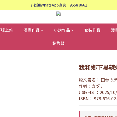
📱歡迎WhatsApp查詢：9558 8661
📱歡迎WhatsApp查詢：9558 8661
❤️會員專享：🛍購物滿💰HK$800，🚚免運費❤️
📱歡迎WhatsApp查詢：9558 8661
再版上架
漫畫作品
小說作品
套裝作品
漫
銷售點
我和鄉下黑辣妹
原文書名： 田舎の
作者：カヅチ
出版日期：2025/10/
ISBN： 978-626-02