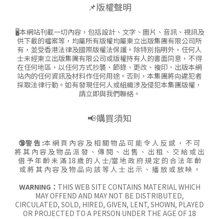
📌版權聲明
🖥本網站刊載一切內容，包括設計、文字、圖片、音訊、視訊及
供下載的檔案等，均屬所有版權均屬東立出版集團有限公司所
有，並受香港法律及國際版權法保護。除特別指明外，任何人
士未經東立出版集團有限公司或版權持有人的書面同意，不得
在任何地區，以任何方式抄襲、節錄、更改、複印、出版本網
站內的任何資訊及材料作任何用途。否則，本集團將向違犯者
採取法律行動。如有發現任何人或組織涉及侵犯本集團版權，
請立即與我們聯絡。
📢購買須知
🔞警 告 :
本 網 頁 內 容 及 相 關 物 品 可 能 令 人 反 感 ， 不 可
將 其 內 容 及 物 品 派 發 、 傳 閱 、 出 售 、 出 租 、 交 給 或 出
借 予 年 齡 未 滿 18 歲 的 人 士/當 地 政 府 規 定 的 合 法 年 齡
或 將 其 內 容 及 物 品 向 該 等 人 士 出 示 、 播 放 或 放 映 。
WARNING：
THIS WEB SITE CONTAINS MATERIAL WHICH
MAY OFFEND AND MAY NOT BE DISTRIBUTED,
CIRCULATED, SOLD, HIRED, GIVEN, LENT, SHOWN, PLAYED
OR PROJECTED TO A PERSON UNDER THE AGE OF 18