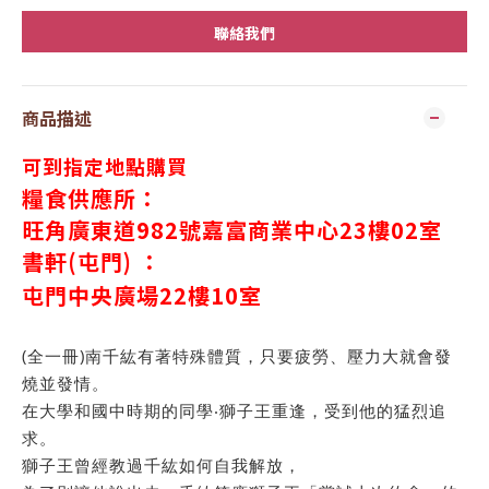
聯絡我們
商品描述
可到指定地點購買
糧食供應所：
旺角廣東道982號嘉富商業中心23樓02室
書軒(屯門) ：
屯門中央廣場
22
樓
10
室
(全一冊)南千紘有著特殊體質，只要疲勞、壓力大就會發
燒並發情。
在大學和國中時期的同學‧獅子王重逢，受到他的猛烈追
求。
獅子王曾經教過千紘如何自我解放，