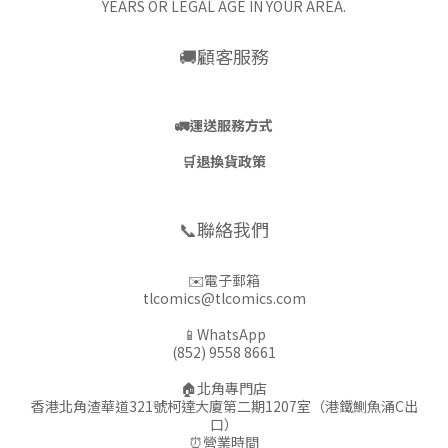
YEARS OR LEGAL AGE IN YOUR AREA.
🚚顧客服務
🚛
運送服務方式
🛒
退換貨政策
📞聯絡我們
✉️電子郵箱
tlcomics@tlcomics.com
📱WhatsApp
(852) 9558 8661
🏠北角專門店
香港北角渣華道321號柯達大廈第二期1207室（港鐵鰂魚涌C出
口）
⏰營業時間