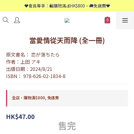
📱歡迎WhatsApp查詢：9558 8661
❤️會員專享：🛍購物滿💰HK$800，🚚免運費❤️
📱歡迎WhatsApp查詢：9558 8661
當愛情從天而降 (全一冊)
原文書名： 恋が落ちたら
作者：上田 アキ
出版日期：2024/8/21
ISBN： 978-626-02-1834-8
全店，購物滿$800, 免運費
HK$47.00
售完