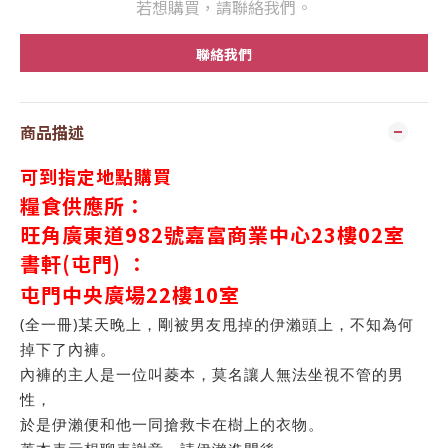
若想購買，請聯絡我們。
聯絡我們
商品描述
可到指定地點購買
糧食供應所：
旺角廣東道982號嘉富商業中心23樓02室
書軒(屯門) ：
屯門中央廣場
22
樓
10
室
(全一冊)某天晚上，剛被男友甩掉的伊瀨頭上，不知為何
掉下了內褲。
內褲的主人是一位叫菱本，莫名讓人無法坐視不管的男
性，
於是伊瀨便和他一同搶救卡在樹上的衣物。