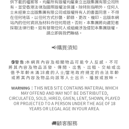
供下載的檔案等，均屬所有版權均屬東立出版集團有限公司所
有，並受香港法律及國際版權法保護。除特別指明外，任何人
士未經東立出版集團有限公司或版權持有人的書面同意，不得
在任何地區，以任何方式抄襲、節錄、更改、複印、出版本網
站內的任何資訊及材料作任何用途。否則，本集團將向違犯者
採取法律行動。如有發現任何人或組織涉及侵犯本集團版權，
請立即與我們聯絡。
📢購買須知
🔞警 告 :
本 網 頁 內 容 及 相 關 物 品 可 能 令 人 反 感 ， 不 可
將 其 內 容 及 物 品 派 發 、 傳 閱 、 出 售 、 出 租 、 交 給 或 出
借 予 年 齡 未 滿 18 歲 的 人 士/當 地 政 府 規 定 的 合 法 年 齡
或 將 其 內 容 及 物 品 向 該 等 人 士 出 示 、 播 放 或 放 映 。
WARNING：
THIS WEB SITE CONTAINS MATERIAL WHICH
MAY OFFEND AND MAY NOT BE DISTRIBUTED,
CIRCULATED, SOLD, HIRED, GIVEN, LENT, SHOWN, PLAYED
OR PROJECTED TO A PERSON UNDER THE AGE OF 18
YEARS OR LEGAL AGE IN YOUR AREA.
🚚顧客服務