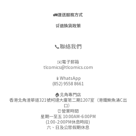
🚛
運送服務方式
🛒
退換貨政策
📞聯絡我們
✉️電子郵箱
tlcomics@tlcomics.com
📱WhatsApp
(852) 9558 8661
🏠北角專門店
香港北角渣華道321號柯達大廈第二期1207室（港鐵鰂魚涌C出
口）
⏰營業時間
星期一至五 10:00AM-6:00PM
(1:00-2:00PM休息時段)
六、日及公眾假期休息