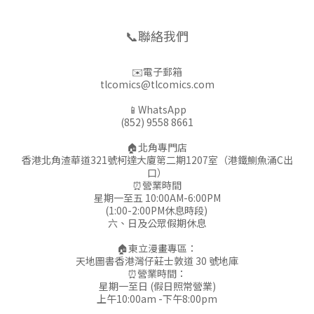
📞聯絡我們
✉️電子郵箱
tlcomics@tlcomics.com
📱WhatsApp
(852) 9558 8661
🏠北角專門店
香港北角渣華道321號柯達大廈第二期1207室（港鐵鰂魚涌C出
口）
⏰營業時間
星期一至五 10:00AM-6:00PM
(1:00-2:00PM休息時段)
六、日及公眾假期休息
🏠東立漫畫專區：
天地圖書香港灣仔莊士敦道 30 號地庫
⏰營業時間：
星期一至日 (假日照常營業)
上午10:00am -下午8:00pm