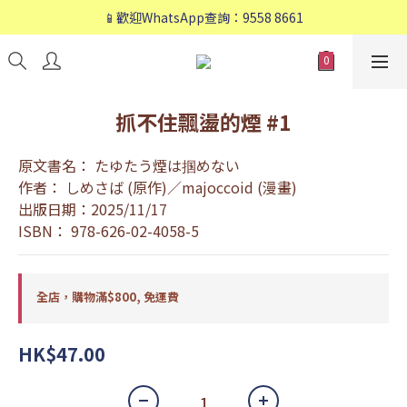
📱歡迎WhatsApp查詢：9558 8661
📱歡迎WhatsApp查詢：9558 8661
❤️會員專享：🛍購物滿💰HK$800，🚚免運費❤️
📱歡迎WhatsApp查詢：9558 8661
抓不住飄盪的煙 #1
原文書名： たゆたう煙は掴めない
作者： しめさば (原作)／majoccoid (漫畫)
出版日期：2025/11/17
ISBN： 978-626-02-4058-5
全店，購物滿$800, 免運費
HK$47.00