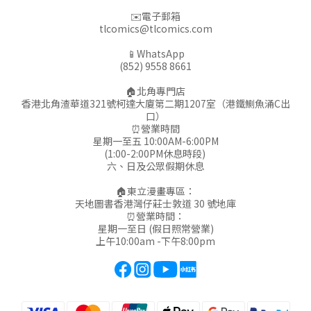
✉️電子郵箱
tlcomics@tlcomics.com
📱WhatsApp
(852) 9558 8661
🏠北角專門店
香港北角渣華道321號柯達大廈第二期1207室（港鐵鰂魚涌C出
口）
⏰營業時間
星期一至五 10:00AM-6:00PM
(1:00-2:00PM休息時段)
六、日及公眾假期休息
🏠東立漫畫專區：
天地圖書香港灣仔莊士敦道 30 號地庫
⏰營業時間：
星期一至日 (假日照常營業)
上午10:00am -下午8:00pm