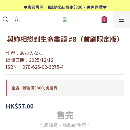
📱歡迎WhatsApp查詢：9558 8661
❤️會員專享：🛍購物滿💰HK$800，🚚免運費❤️
📱歡迎WhatsApp查詢：9558 8661
與妳相戀到生命盡頭 #8（首刷限定版）
作者：あおのなち
出版日期：2025/12/12
ISBN： 978-626-02-6275-4
全店，購物滿$800, 免運費
HK$57.00
售完
若想購買，請聯絡我們。