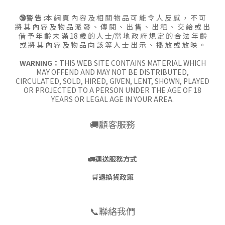
🔞警 告 :
本 網 頁 內 容 及 相 關 物 品 可 能 令 人 反 感 ， 不 可
將 其 內 容 及 物 品 派 發 、 傳 閱 、 出 售 、 出 租 、 交 給 或 出
借 予 年 齡 未 滿 18 歲 的 人 士/當 地 政 府 規 定 的 合 法 年 齡
或 將 其 內 容 及 物 品 向 該 等 人 士 出 示 、 播 放 或 放 映 。
WARNING：
THIS WEB SITE CONTAINS MATERIAL WHICH
MAY OFFEND AND MAY NOT BE DISTRIBUTED,
CIRCULATED, SOLD, HIRED, GIVEN, LENT, SHOWN, PLAYED
OR PROJECTED TO A PERSON UNDER THE AGE OF 18
YEARS OR LEGAL AGE IN YOUR AREA.
🚚顧客服務
🚛
運送服務方式
🛒
退換貨政策
📞聯絡我們