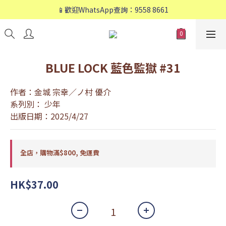
📱歡迎WhatsApp查詢：9558 8661
📱歡迎WhatsApp查詢：9558 8661
❤️會員專享：🛍購物滿💰HK$800，🚚免運費❤️
📱歡迎WhatsApp查詢：9558 8661
BLUE LOCK 藍色監獄 #31
作者：金城 宗幸／ノ村 優介
系列別： 少年
出版日期：2025/4/27
全店，購物滿$800, 免運費
HK$37.00