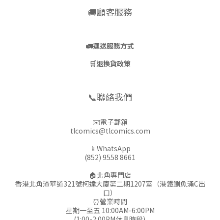
🚚顧客服務
🚛
運送服務方式
🛒
退換貨政策
📞聯絡我們
✉️電子郵箱
tlcomics@tlcomics.com
📱WhatsApp
(852) 9558 8661
🏠北角專門店
香港北角渣華道321號柯達大廈第二期1207室（港鐵鰂魚涌C出
口）
⏰營業時間
星期一至五 10:00AM-6:00PM
(1:00-2:00PM休息時段)