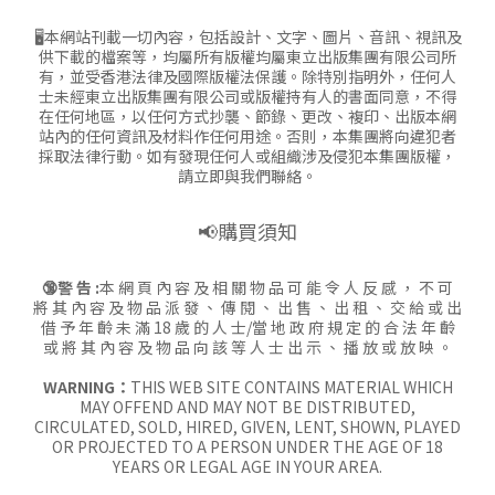
🖥本網站刊載一切內容，包括設計、文字、圖片、音訊、視訊及
供下載的檔案等，均屬所有版權均屬東立出版集團有限公司所
有，並受香港法律及國際版權法保護。除特別指明外，任何人
士未經東立出版集團有限公司或版權持有人的書面同意，不得
在任何地區，以任何方式抄襲、節錄、更改、複印、出版本網
站內的任何資訊及材料作任何用途。否則，本集團將向違犯者
採取法律行動。如有發現任何人或組織涉及侵犯本集團版權，
請立即與我們聯絡。
📢購買須知
🔞警 告 :
本 網 頁 內 容 及 相 關 物 品 可 能 令 人 反 感 ， 不 可
將 其 內 容 及 物 品 派 發 、 傳 閱 、 出 售 、 出 租 、 交 給 或 出
借 予 年 齡 未 滿 18 歲 的 人 士/當 地 政 府 規 定 的 合 法 年 齡
或 將 其 內 容 及 物 品 向 該 等 人 士 出 示 、 播 放 或 放 映 。
WARNING：
THIS WEB SITE CONTAINS MATERIAL WHICH
MAY OFFEND AND MAY NOT BE DISTRIBUTED,
CIRCULATED, SOLD, HIRED, GIVEN, LENT, SHOWN, PLAYED
OR PROJECTED TO A PERSON UNDER THE AGE OF 18
YEARS OR LEGAL AGE IN YOUR AREA.