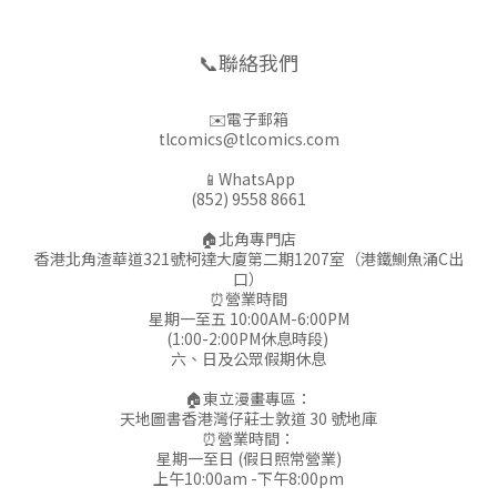
📞聯絡我們
✉️電子郵箱
tlcomics@tlcomics.com
📱WhatsApp
(852) 9558 8661
🏠北角專門店
香港北角渣華道321號柯達大廈第二期1207室（港鐵鰂魚涌C出
口）
⏰營業時間
星期一至五 10:00AM-6:00PM
(1:00-2:00PM休息時段)
六、日及公眾假期休息
🏠東立漫畫專區：
天地圖書香港灣仔莊士敦道 30 號地庫
⏰營業時間：
星期一至日 (假日照常營業)
上午10:00am -下午8:00pm