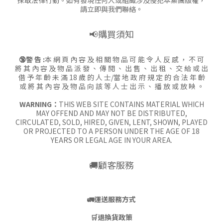
採取法律行動。如有發現任何人或組織涉及侵犯本集團版權，
請立即與我們聯絡。
📢購買須知
🔞警 告 :
本 網 頁 內 容 及 相 關 物 品 可 能 令 人 反 感 ， 不 可
將 其 內 容 及 物 品 派 發 、 傳 閱 、 出 售 、 出 租 、 交 給 或 出
借 予 年 齡 未 滿 18 歲 的 人 士/當 地 政 府 規 定 的 合 法 年 齡
或 將 其 內 容 及 物 品 向 該 等 人 士 出 示 、 播 放 或 放 映 。
WARNING：
THIS WEB SITE CONTAINS MATERIAL WHICH
MAY OFFEND AND MAY NOT BE DISTRIBUTED,
CIRCULATED, SOLD, HIRED, GIVEN, LENT, SHOWN, PLAYED
OR PROJECTED TO A PERSON UNDER THE AGE OF 18
YEARS OR LEGAL AGE IN YOUR AREA.
🚚顧客服務
🚛
運送服務方式
🛒
退換貨政策