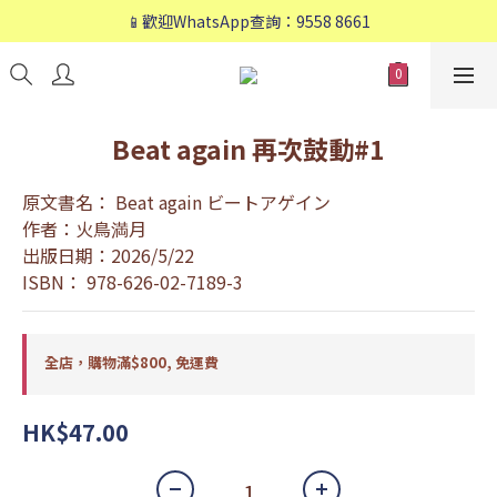
📱歡迎WhatsApp查詢：9558 8661
📱歡迎WhatsApp查詢：9558 8661
❤️會員專享：🛍購物滿💰HK$800，🚚免運費❤️
📱歡迎WhatsApp查詢：9558 8661
Beat again 再次鼓動#1
原文書名： Beat again ビートアゲイン
作者：火鳥満月
出版日期：2026/5/22
ISBN： 978-626-02-7189-3
全店，購物滿$800, 免運費
HK$47.00