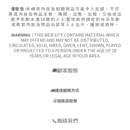
🔞警 告 :
本 網 頁 內 容 及 相 關 物 品 可 能 令 人 反 感 ， 不 可
將 其 內 容 及 物 品 派 發 、 傳 閱 、 出 售 、 出 租 、 交 給 或 出
借 予 年 齡 未 滿 18 歲 的 人 士/當 地 政 府 規 定 的 合 法 年 齡
或 將 其 內 容 及 物 品 向 該 等 人 士 出 示 、 播 放 或 放 映 。
WARNING：
THIS WEB SITE CONTAINS MATERIAL WHICH
MAY OFFEND AND MAY NOT BE DISTRIBUTED,
CIRCULATED, SOLD, HIRED, GIVEN, LENT, SHOWN, PLAYED
OR PROJECTED TO A PERSON UNDER THE AGE OF 18
YEARS OR LEGAL AGE IN YOUR AREA.
🚚顧客服務
🚛
運送服務方式
🛒
退換貨政策
📞聯絡我們