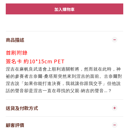
加入購物車
商品描述
首刷附錄
簽名卡 約10*15cm PET
涅吉在麻帆良武道會上順利過關斬將，然而就在此時，神
祕的參賽者古奈爾‧桑塔斯突然來到涅吉的面前。古奈爾對
涅吉說「如果你能打進決賽，我就讓你跟我交手」但他說
話的聲音卻是涅吉一直在尋找的父親‧納吉的聲音…？
送貨及付款方式
顧客評價