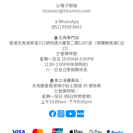
✉️電子郵箱
tlcomics@tlcomics.com
📱WhatsApp
(852) 9558 8661
🏠北角專門店
香港北角渣華道321號柯達大廈第二期1207室（港鐵鰂魚涌C出
口）
⏰營業時間
星期一至五 10:00AM-6:00PM
(1:00-2:00PM休息時段)
六、日及公眾假期休息
🏠東立漫畫專區：
天地圖書香港灣仔莊士敦道 30 號地庫
⏰營業時間：
星期一至日 (假日照常營業)
上午10:00am -下午8:00pm