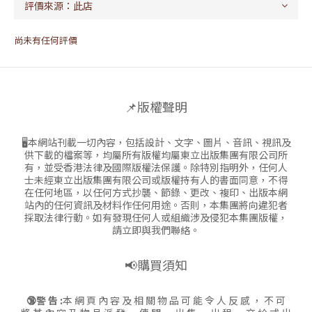
尚未有任何評價
📌版權聲明
🖥本網站刊載一切內容，包括設計、文字、圖片、音訊、視訊及
供下載的檔案等，均屬所有版權均屬東立出版集團有限公司所
有，並受香港法律及國際版權法保護。除特別指明外，任何人
士未經東立出版集團有限公司或版權持有人的書面同意，不得
在任何地區，以任何方式抄襲、節錄、更改、複印、出版本網
站內的任何資訊及材料作任何用途。否則，本集團將向違犯者
採取法律行動。如有發現任何人或組織涉及侵犯本集團版權，
請立即與我們聯絡。
📢購買須知
🔞警 告 :
本 網 頁 內 容 及 相 關 物 品 可 能 令 人 反 感 ， 不 可