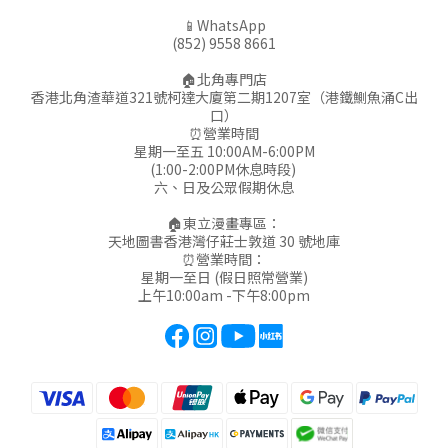
📱WhatsApp
(852) 9558 8661
🏠北角專門店
香港北角渣華道321號柯達大廈第二期1207室（港鐵鰂魚涌C出
口）
⏰營業時間
星期一至五 10:00AM-6:00PM
(1:00-2:00PM休息時段)
六、日及公眾假期休息
🏠東立漫畫專區：
天地圖書香港灣仔莊士敦道 30 號地庫
⏰營業時間：
星期一至日 (假日照常營業)
上午10:00am -下午8:00pm