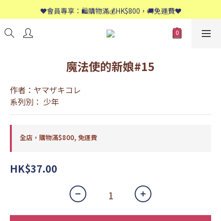
📱歡迎WhatsApp查詢：9558 8661
❤️會員專享：🛍購物滿💰HK$800，🚚免運費❤️
📱歡迎WhatsApp查詢：9558 8661
魔法使的新娘#15
作者：ヤマザキコレ
系列別： 少年
全店，購物滿$800, 免運費
HK$37.00