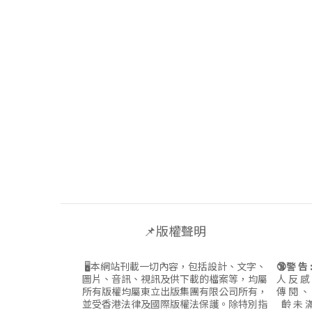
📌版權聲明
🖥本網站刊載一切內容，包括設計、文字、
🔞警 告 
圖片、音訊、視訊及供下載的檔案等，均屬
人 反 感
所有版權均屬東立出版集團有限公司所有，
傳 閱 、
並受香港法律及國際版權法保護。除特別指
齡 未 滿