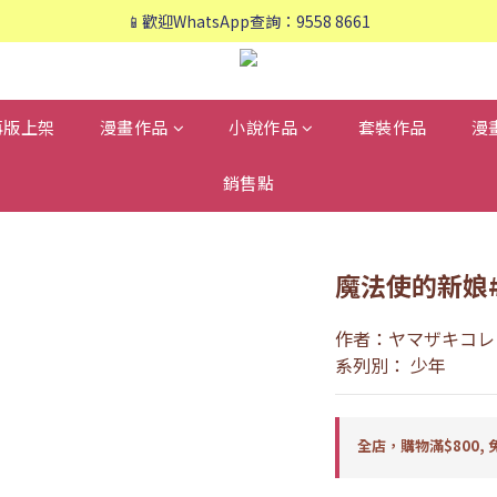
📱歡迎WhatsApp查詢：9558 8661
📱歡迎WhatsApp查詢：9558 8661
❤️會員專享：🛍購物滿💰HK$800，🚚免運費❤️
📱歡迎WhatsApp查詢：9558 8661
再版上架
漫畫作品
小說作品
套裝作品
漫
銷售點
魔法使的新娘#
作者：ヤマザキコレ
系列別： 少年
全店，購物滿$800, 