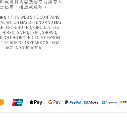
 齡 或 將 其 內 容 及 物 品 向 該 等 人
士 出 示 、 播 放 或 放 映 。
ING：
THIS WEB SITE CONTAINS
AL WHICH MAY OFFEND AND MAY
E DISTRIBUTED, CIRCULATED,
, HIRED, GIVEN, LENT, SHOWN,
D OR PROJECTED TO A PERSON
THE AGE OF 18 YEARS OR LEGAL
AGE IN YOUR AREA.