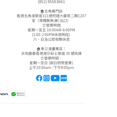
(852) 9558 8661
🏠北角專門店
香港北角渣華道321號柯達大廈第二期1207
室（港鐵鰂魚涌C出口）
⏰營業時間
星期一至五 10:00AM-6:00PM
(1:00-2:00PM休息時段)
六、日及公眾假期休息
🏠東立漫畫專區：
天地圖書香港灣仔莊士敦道 30 號地庫
⏰營業時間：
星期一至日 (假日照常營業)
上午10:00am -下午8:00pm