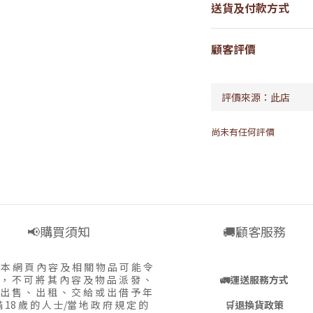
送貨及付款方式
顧客評價
尚未有任何評價
📢購買須知
🚚顧客服務
:
本 網 頁 內 容 及 相 關 物 品 可 能 令
 ， 不 可 將 其 內 容 及 物 品 派 發 、
🚛
運送服務方式
 出 售 、 出 租 、 交 給 或 出 借 予 年
 18 歲 的 人 士/當 地 政 府 規 定 的
🛒
退換貨政策