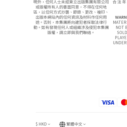
明外，任何人士未經東立出版集團有限公司
合 法 年
或版權持有人的書面同意，不得在任何地
區，以任何方式抄襲、節錄、更改、複印、
出版本網站內的任何資訊及材料作任何用
WARN
途。否則，本集團將向違犯者採取法律行
MATERI
動。如有發現任何人或組織涉及侵犯本集團
NOT B
版權，請立即與我們聯絡。
SOLD
PLAYE
UNDER 
$
HKD
繁體中文