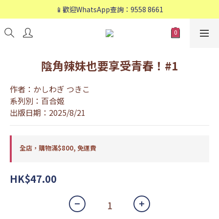
📱歡迎WhatsApp查詢：9558 8661
📱歡迎WhatsApp查詢：9558 8661
❤️會員專享：🛍購物滿💰HK$800，🚚免運費❤️
📱歡迎WhatsApp查詢：9558 8661
陰角辣妹也要享受青春！#1
作者：かしわぎ つきこ
系列別：百合姬
出版日期：2025/8/21
全店，購物滿$800, 免運費
HK$47.00