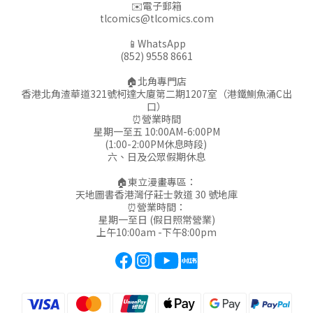
✉️電子郵箱
tlcomics@tlcomics.com
📱WhatsApp
(852) 9558 8661
🏠北角專門店
香港北角渣華道321號柯達大廈第二期1207室（港鐵鰂魚涌C出
口）
⏰營業時間
星期一至五 10:00AM-6:00PM
(1:00-2:00PM休息時段)
六、日及公眾假期休息
🏠東立漫畫專區：
天地圖書香港灣仔莊士敦道 30 號地庫
⏰營業時間：
星期一至日 (假日照常營業)
上午10:00am -下午8:00pm