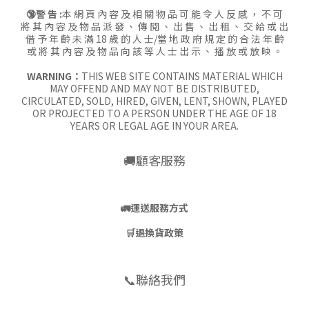
🔞警 告 :
本 網 頁 內 容 及 相 關 物 品 可 能 令 人 反 感 ， 不 可
將 其 內 容 及 物 品 派 發 、 傳 閱 、 出 售 、 出 租 、 交 給 或 出
借 予 年 齡 未 滿 18 歲 的 人 士/當 地 政 府 規 定 的 合 法 年 齡
或 將 其 內 容 及 物 品 向 該 等 人 士 出 示 、 播 放 或 放 映 。
WARNING：
THIS WEB SITE CONTAINS MATERIAL WHICH
MAY OFFEND AND MAY NOT BE DISTRIBUTED,
CIRCULATED, SOLD, HIRED, GIVEN, LENT, SHOWN, PLAYED
OR PROJECTED TO A PERSON UNDER THE AGE OF 18
YEARS OR LEGAL AGE IN YOUR AREA.
🚚顧客服務
🚛
運送服務方式
🛒
退換貨政策
📞聯絡我們