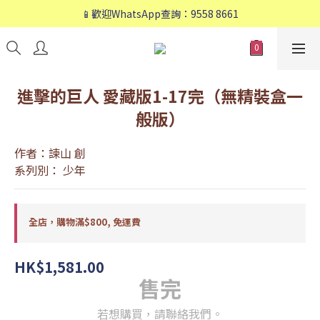
📱歡迎WhatsApp查詢：9558 8661
📱歡迎WhatsApp查詢：9558 8661
❤️會員專享：🛍購物滿💰HK$800，🚚免運費❤️
📱歡迎WhatsApp查詢：9558 8661
進擊的巨人 愛藏版1-17完（無精裝盒一
般版）
作者：諫山 創
系列別： 少年
全店，購物滿$800, 免運費
HK$1,581.00
售完
若想購買，請聯絡我們。