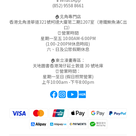
📱WhatsApp
(852) 9558 8661
🏠北角專門店
香港北角渣華道321號柯達大廈第二期1207室（港鐵鰂魚涌C出
口）
⏰營業時間
星期一至五 10:00AM-6:00PM
(1:00-2:00PM休息時段)
六、日及公眾假期休息
🏠東立漫畫專區：
天地圖書香港灣仔莊士敦道 30 號地庫
⏰營業時間：
星期一至日 (假日照常營業)
上午10:00am -下午8:00pm