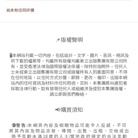
尚未有任何評價
📌版權聲明
🖥本網站刊載一切內容，包括設計、文字、圖片、音訊、視訊及
供下載的檔案等，均屬所有版權均屬東立出版集團有限公司所
有，並受香港法律及國際版權法保護。除特別指明外，任何人
士未經東立出版集團有限公司或版權持有人的書面同意，不得
在任何地區，以任何方式抄襲、節錄、更改、複印、出版本網
站內的任何資訊及材料作任何用途。否則，本集團將向違犯者
採取法律行動。如有發現任何人或組織涉及侵犯本集團版權，
請立即與我們聯絡。
📢購買須知
🔞警 告 :
本 網 頁 內 容 及 相 關 物 品 可 能 令 人 反 感 ， 不 可
將 其 內 容 及 物 品 派 發 、 傳 閱 、 出 售 、 出 租 、 交 給 或 出
借 予 年 齡 未 滿 18 歲 的 人 士/當 地 政 府 規 定 的 合 法 年 齡