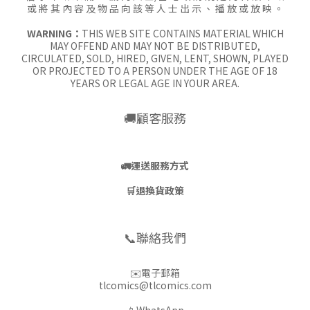
或 將 其 內 容 及 物 品 向 該 等 人 士 出 示 、 播 放 或 放 映 。
WARNING：
THIS WEB SITE CONTAINS MATERIAL WHICH
MAY OFFEND AND MAY NOT BE DISTRIBUTED,
CIRCULATED, SOLD, HIRED, GIVEN, LENT, SHOWN, PLAYED
OR PROJECTED TO A PERSON UNDER THE AGE OF 18
YEARS OR LEGAL AGE IN YOUR AREA.
🚚顧客服務
🚛
運送服務方式
🛒
退換貨政策
📞聯絡我們
✉️電子郵箱
tlcomics@tlcomics.com