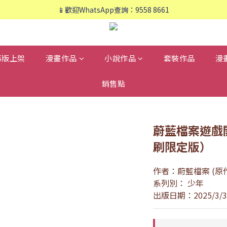
📱歡迎WhatsApp查詢：9558 8661
📱歡迎WhatsApp查詢：9558 8661
❤️會員專享：🛍購物滿💰HK$800，🚚免運費❤️
📱歡迎WhatsApp查詢：9558 8661
再版上架
漫畫作品
小說作品
套裝作品
漫
銷售點
蔚藍檔案遊戲
刷限定版）
作者：蔚藍檔案 (原作
系列別： 少年
出版日期：2025/3/3