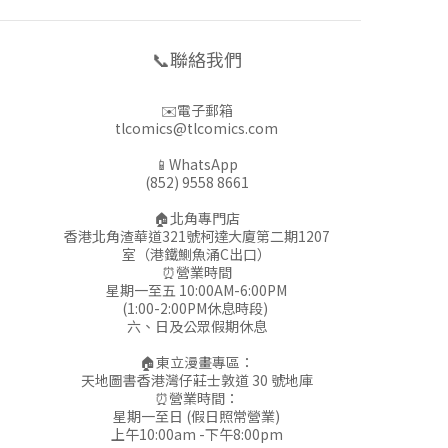
📞聯絡我們
✉️電子郵箱
tlcomics@tlcomics.com
📱WhatsApp
(852) 9558 8661
🏠北角專門店
香港北角渣華道321號柯達大廈第二期1207
室（港鐵鰂魚涌C出口）
⏰營業時間
星期一至五 10:00AM-6:00PM
(1:00-2:00PM休息時段)
六、日及公眾假期休息
🏠東立漫畫專區：
天地圖書香港灣仔莊士敦道 30 號地庫
⏰營業時間：
星期一至日 (假日照常營業)
上午10:00am -下午8:00pm