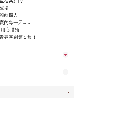
藍檔案》的
登場！
麗絲四人
寶的每一天……
と用心描繪，
青春喜劇第１集！