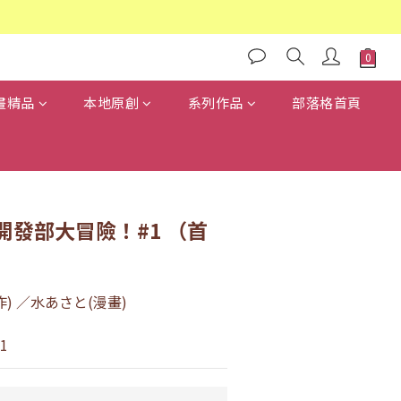
畫精品
本地原創
系列作品
部落格首頁
開發部大冒險！#1 （首
) ／水あさと(漫畫)
1