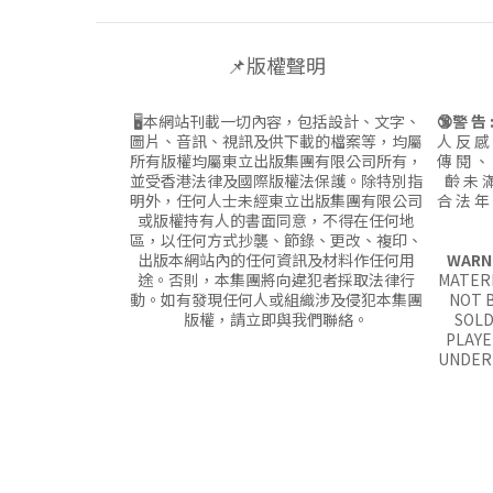
📌版權聲明
🖥本網站刊載一切內容，包括設計、文字、
🔞警 告 
圖片、音訊、視訊及供下載的檔案等，均屬
人 反 感
所有版權均屬東立出版集團有限公司所有，
傳 閱 、
並受香港法律及國際版權法保護。除特別指
齡 未 滿
明外，任何人士未經東立出版集團有限公司
合 法 年
或版權持有人的書面同意，不得在任何地
區，以任何方式抄襲、節錄、更改、複印、
出版本網站內的任何資訊及材料作任何用
WARN
途。否則，本集團將向違犯者採取法律行
MATERI
動。如有發現任何人或組織涉及侵犯本集團
NOT B
版權，請立即與我們聯絡。
SOLD
PLAYE
UNDER 