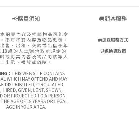
📢購買須知
🚚顧客服務
:
本 網 頁 內 容 及 相 關 物 品 可 能 令
 ， 不 可 將 其 內 容 及 物 品 派 發 、
🚛
運送服務方式
 出 售 、 出 租 、 交 給 或 出 借 予 年
 18 歲 的 人 士/當 地 政 府 規 定 的
🛒
退換貨政策
 齡 或 將 其 內 容 及 物 品 向 該 等 人
士 出 示 、 播 放 或 放 映 。
ING：
THIS WEB SITE CONTAINS
AL WHICH MAY OFFEND AND MAY
E DISTRIBUTED, CIRCULATED,
, HIRED, GIVEN, LENT, SHOWN,
D OR PROJECTED TO A PERSON
THE AGE OF 18 YEARS OR LEGAL
AGE IN YOUR AREA.