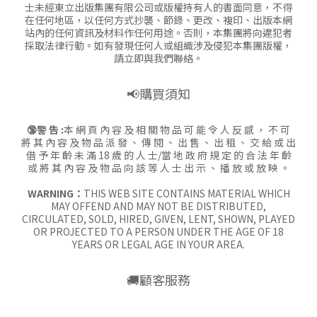
士未經東立出版集團有限公司或版權持有人的書面同意，不得
在任何地區，以任何方式抄襲、節錄、更改、複印、出版本網
站內的任何資訊及材料作任何用途。否則，本集團將向違犯者
採取法律行動。如有發現任何人或組織涉及侵犯本集團版權，
請立即與我們聯絡。
📢購買須知
🔞警 告 :
本 網 頁 內 容 及 相 關 物 品 可 能 令 人 反 感 ， 不 可
將 其 內 容 及 物 品 派 發 、 傳 閱 、 出 售 、 出 租 、 交 給 或 出
借 予 年 齡 未 滿 18 歲 的 人 士/當 地 政 府 規 定 的 合 法 年 齡
或 將 其 內 容 及 物 品 向 該 等 人 士 出 示 、 播 放 或 放 映 。
WARNING：
THIS WEB SITE CONTAINS MATERIAL WHICH
MAY OFFEND AND MAY NOT BE DISTRIBUTED,
CIRCULATED, SOLD, HIRED, GIVEN, LENT, SHOWN, PLAYED
OR PROJECTED TO A PERSON UNDER THE AGE OF 18
YEARS OR LEGAL AGE IN YOUR AREA.
🚚顧客服務