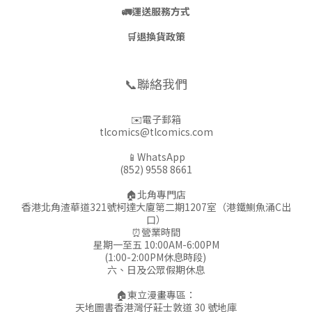
🚛
運送服務方式
🛒
退換貨政策
📞聯絡我們
✉️電子郵箱
tlcomics@tlcomics.com
📱WhatsApp
(852) 9558 8661
🏠北角專門店
香港北角渣華道321號柯達大廈第二期1207室（港鐵鰂魚涌C出
口）
⏰營業時間
星期一至五 10:00AM-6:00PM
(1:00-2:00PM休息時段)
六、日及公眾假期休息
🏠東立漫畫專區：
天地圖書香港灣仔莊士敦道 30 號地庫