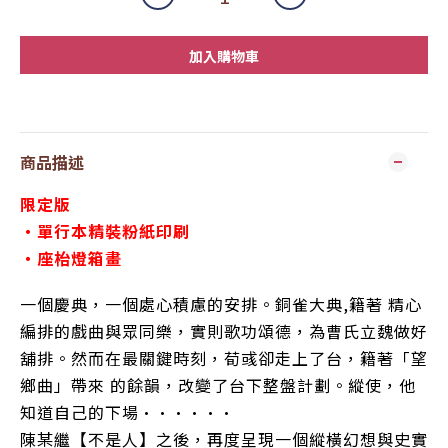
加入購物車
商品描述
限定版
・單行本精裝粉紙印刷
・座枱燈箱畫
一個慶典，一個處心積慮
的安排。銅雀大典,籍著 精心
編排的戲曲與眾同樂，實則歌功頌德，為曹氏立魏做好
舖排。然而在最關鍵時刻，荀彧卻走上了台，籍著「望
鄉曲」帶來 的餘韻
，
改變了台下整盤計劃。縱使，他
知道自己的下場······
陳某繼【不是人】之後，再度呈現一個縱橫幻想與史實