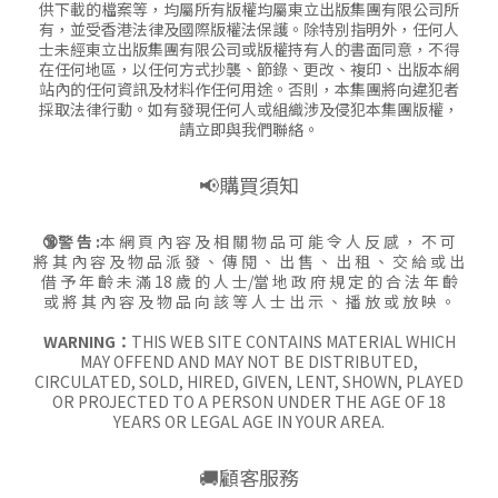
供下載的檔案等，均屬所有版權均屬東立出版集團有限公司所
有，並受香港法律及國際版權法保護。除特別指明外，任何人
士未經東立出版集團有限公司或版權持有人的書面同意，不得
在任何地區，以任何方式抄襲、節錄、更改、複印、出版本網
站內的任何資訊及材料作任何用途。否則，本集團將向違犯者
採取法律行動。如有發現任何人或組織涉及侵犯本集團版權，
請立即與我們聯絡。
📢購買須知
🔞警 告 :
本 網 頁 內 容 及 相 關 物 品 可 能 令 人 反 感 ， 不 可
將 其 內 容 及 物 品 派 發 、 傳 閱 、 出 售 、 出 租 、 交 給 或 出
借 予 年 齡 未 滿 18 歲 的 人 士/當 地 政 府 規 定 的 合 法 年 齡
或 將 其 內 容 及 物 品 向 該 等 人 士 出 示 、 播 放 或 放 映 。
WARNING：
THIS WEB SITE CONTAINS MATERIAL WHICH
MAY OFFEND AND MAY NOT BE DISTRIBUTED,
CIRCULATED, SOLD, HIRED, GIVEN, LENT, SHOWN, PLAYED
OR PROJECTED TO A PERSON UNDER THE AGE OF 18
YEARS OR LEGAL AGE IN YOUR AREA.
🚚顧客服務