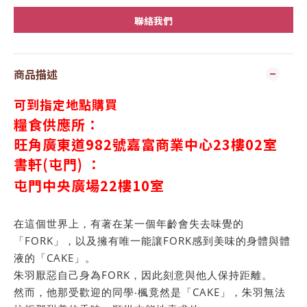
聯絡我們
商品描述
可到指定地點購買
糧食供應所：
旺角廣東道982號嘉富商業中心23樓02室
書軒(屯門) ：
屯門中央廣場
22
樓
10
室
在這個世界上，有著在某一個年齡會失去味覺的
「FORK」，以及擁有唯一能讓FORK感到美味的身體與體
液的「CAKE」。
朱羽厭惡自己身為FORK，因此刻意與他人保持距離。
然而，他那受歡迎的同學‧楓竟然是「CAKE」，朱羽無法