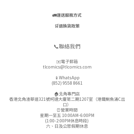
🚛
運送服務方式
🛒
退換貨政策
📞聯絡我們
✉️電子郵箱
tlcomics@tlcomics.com
📱WhatsApp
(852) 9558 8661
🏠北角專門店
香港北角渣華道321號柯達大廈第二期1207室（港鐵鰂魚涌C出
口）
⏰營業時間
星期一至五 10:00AM-6:00PM
(1:00-2:00PM休息時段)
六、日及公眾假期休息