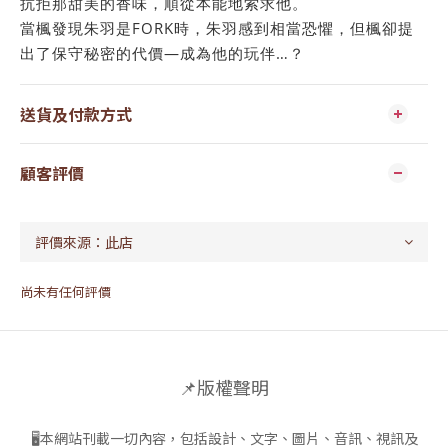
抗拒那甜美的香味，順從本能地索求他。
當楓發現朱羽是FORK時，朱羽感到相當恐懼，但楓卻提
出了保守秘密的代價—成為他的玩伴…？
送貨及付款方式
顧客評價
尚未有任何評價
📌版權聲明
🖥本網站刊載一切內容，包括設計、文字、圖片、音訊、視訊及