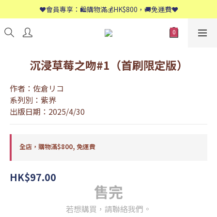
📱歡迎WhatsApp查詢：9558 8661
❤️會員專享：🛍購物滿💰HK$800，🚚免運費❤️
📱歡迎WhatsApp查詢：9558 8661
沉浸草莓之吻#1（首刷限定版）
作者：佐倉リコ
系列別：紫界
出版日期：2025/4/30
全店，購物滿$800, 免運費
HK$97.00
售完
若想購買，請聯絡我們。