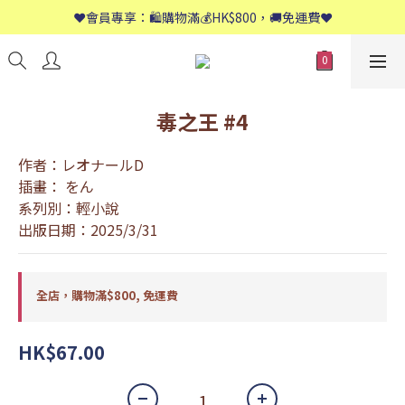
📱歡迎WhatsApp查詢：9558 8661
❤️會員專享：🛍購物滿💰HK$800，🚚免運費❤️
📱歡迎WhatsApp查詢：9558 8661
毒之王 #4
作者：レオナールD
插畫： をん
系列別：輕小說
出版日期：2025/3/31
全店，購物滿$800, 免運費
HK$67.00