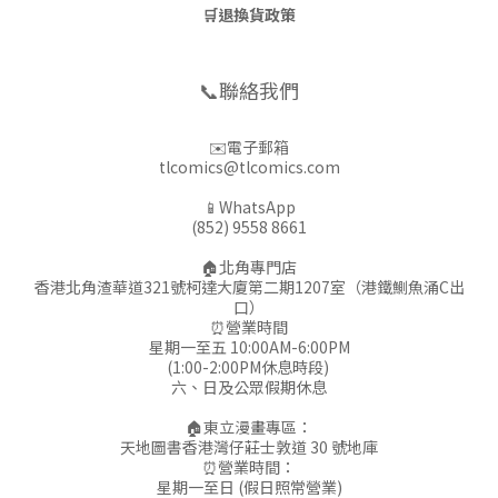
🛒
退換貨政策
📞聯絡我們
✉️電子郵箱
tlcomics@tlcomics.com
📱WhatsApp
(852) 9558 8661
🏠北角專門店
香港北角渣華道321號柯達大廈第二期1207室（港鐵鰂魚涌C出
口）
⏰營業時間
星期一至五 10:00AM-6:00PM
(1:00-2:00PM休息時段)
六、日及公眾假期休息
🏠東立漫畫專區：
天地圖書香港灣仔莊士敦道 30 號地庫
⏰營業時間：
星期一至日 (假日照常營業)