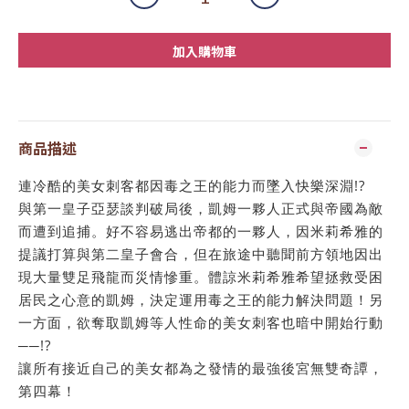
加入購物車
商品描述
連冷酷的美女刺客都因毒之王的能力而墜入快樂深淵!?
與第一皇子亞瑟談判破局後，凱姆一夥人正式與帝國為敵
而遭到追捕。好不容易逃出帝都的一夥人，因米莉希雅的
提議打算與第二皇子會合，但在旅途中聽聞前方領地因出
現大量雙足飛龍而災情慘重。體諒米莉希雅希望拯救受困
居民之心意的凱姆，決定運用毒之王的能力解決問題！另
一方面，欲奪取凱姆等人性命的美女刺客也暗中開始行動
──!?
讓所有接近自己的美女都為之發情的最強後宮無雙奇譚，
第四幕！