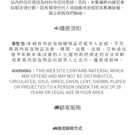
站內的任何資訊及材料作任何用途。否則，本集團將向違犯者
採取法律行動。如有發現任何人或組織涉及侵犯本集團版權，
請立即與我們聯絡。
📢購買須知
🔞警 告 :
本 網 頁 內 容 及 相 關 物 品 可 能 令 人 反 感 ， 不 可
將 其 內 容 及 物 品 派 發 、 傳 閱 、 出 售 、 出 租 、 交 給 或 出
借 予 年 齡 未 滿 18 歲 的 人 士/當 地 政 府 規 定 的 合 法 年 齡
或 將 其 內 容 及 物 品 向 該 等 人 士 出 示 、 播 放 或 放 映 。
WARNING：
THIS WEB SITE CONTAINS MATERIAL WHICH
MAY OFFEND AND MAY NOT BE DISTRIBUTED,
CIRCULATED, SOLD, HIRED, GIVEN, LENT, SHOWN, PLAYED
OR PROJECTED TO A PERSON UNDER THE AGE OF 18
YEARS OR LEGAL AGE IN YOUR AREA.
🚚顧客服務
🚛
運送服務方式