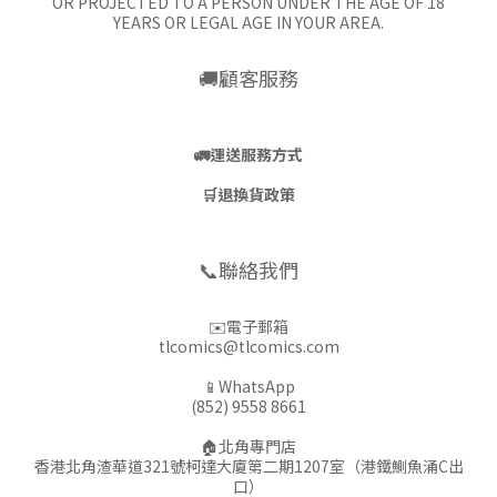
OR PROJECTED TO A PERSON UNDER THE AGE OF 18
YEARS OR LEGAL AGE IN YOUR AREA.
🚚顧客服務
🚛
運送服務方式
🛒
退換貨政策
📞聯絡我們
✉️電子郵箱
tlcomics@tlcomics.com
📱WhatsApp
(852) 9558 8661
🏠北角專門店
香港北角渣華道321號柯達大廈第二期1207室（港鐵鰂魚涌C出
口）