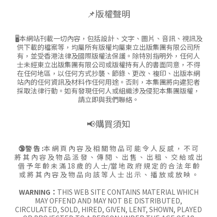
📌版權聲明
🖥本網站刊載一切內容，包括設計、文字、圖片、音訊、視訊及
供下載的檔案等，均屬所有版權均屬東立出版集團有限公司所
有，並受香港法律及國際版權法保護。除特別指明外，任何人
士未經東立出版集團有限公司或版權持有人的書面同意，不得
在任何地區，以任何方式抄襲、節錄、更改、複印、出版本網
站內的任何資訊及材料作任何用途。否則，本集團將向違犯者
採取法律行動。如有發現任何人或組織涉及侵犯本集團版權，
請立即與我們聯絡。
📢購買須知
🔞警 告 :
本 網 頁 內 容 及 相 關 物 品 可 能 令 人 反 感 ， 不 可
將 其 內 容 及 物 品 派 發 、 傳 閱 、 出 售 、 出 租 、 交 給 或 出
借 予 年 齡 未 滿 18 歲 的 人 士/當 地 政 府 規 定 的 合 法 年 齡
或 將 其 內 容 及 物 品 向 該 等 人 士 出 示 、 播 放 或 放 映 。
WARNING：
THIS WEB SITE CONTAINS MATERIAL WHICH
MAY OFFEND AND MAY NOT BE DISTRIBUTED,
CIRCULATED, SOLD, HIRED, GIVEN, LENT, SHOWN, PLAYED