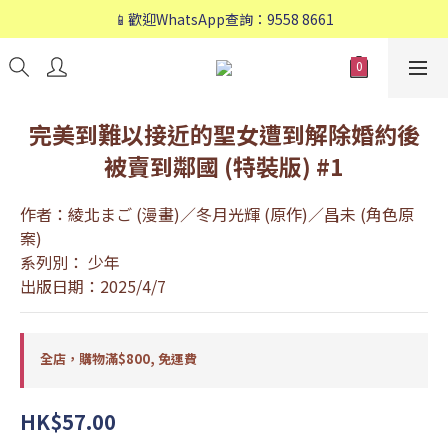
📱歡迎WhatsApp查詢：9558 8661
📱歡迎WhatsApp查詢：9558 8661
❤️會員專享：🛍購物滿💰HK$800，🚚免運費❤️
📱歡迎WhatsApp查詢：9558 8661
完美到難以接近的聖女遭到解除婚約後
被賣到鄰國 (特裝版) #1
作者：綾北まご (漫畫)／冬月光輝 (原作)／昌未 (角色原
案)
系列別： 少年
出版日期：2025/4/7
全店，購物滿$800, 免運費
HK$57.00