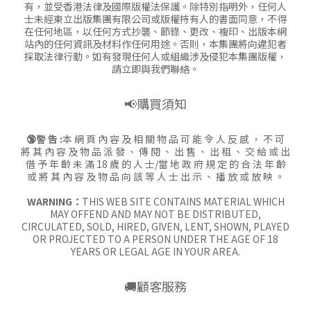
有，並受香港法律及國際版權法保護。除特別指明外，任何人
士未經東立出版集團有限公司或版權持有人的書面同意，不得
在任何地區，以任何方式抄襲、節錄、更改、複印、出版本網
站內的任何資訊及材料作任何用途。否則，本集團將向違犯者
採取法律行動。如有發現任何人或組織涉及侵犯本集團版權，
請立即與我們聯絡。
📢購買須知
🔞警 告 :
本 網 頁 內 容 及 相 關 物 品 可 能 令 人 反 感 ， 不 可
將 其 內 容 及 物 品 派 發 、 傳 閱 、 出 售 、 出 租 、 交 給 或 出
借 予 年 齡 未 滿 18 歲 的 人 士/當 地 政 府 規 定 的 合 法 年 齡
或 將 其 內 容 及 物 品 向 該 等 人 士 出 示 、 播 放 或 放 映 。
WARNING：
THIS WEB SITE CONTAINS MATERIAL WHICH
MAY OFFEND AND MAY NOT BE DISTRIBUTED,
CIRCULATED, SOLD, HIRED, GIVEN, LENT, SHOWN, PLAYED
OR PROJECTED TO A PERSON UNDER THE AGE OF 18
YEARS OR LEGAL AGE IN YOUR AREA.
🚚顧客服務