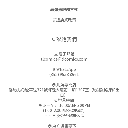
🚛
運送服務方式
🛒
退換貨政策
📞聯絡我們
✉️電子郵箱
tlcomics@tlcomics.com
📱WhatsApp
(852) 9558 8661
🏠北角專門店
香港北角渣華道321號柯達大廈第二期1207室（港鐵鰂魚涌C出
口）
⏰營業時間
星期一至五 10:00AM-6:00PM
(1:00-2:00PM休息時段)
六、日及公眾假期休息
🏠東立漫畫專區：