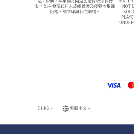
途。否則，本集團將向違犯者採取法律行
MATERI
動。如有發現任何人或組織涉及侵犯本集團
NOT B
版權，請立即與我們聯絡。
SOLD
PLAYE
UNDER 
$
HKD
繁體中文