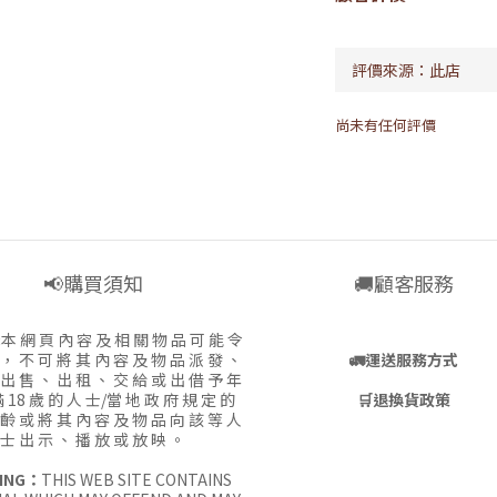
尚未有任何評價
📢購買須知
🚚顧客服務
:
本 網 頁 內 容 及 相 關 物 品 可 能 令
 ， 不 可 將 其 內 容 及 物 品 派 發 、
🚛
運送服務方式
 出 售 、 出 租 、 交 給 或 出 借 予 年
 18 歲 的 人 士/當 地 政 府 規 定 的
🛒
退換貨政策
 齡 或 將 其 內 容 及 物 品 向 該 等 人
士 出 示 、 播 放 或 放 映 。
ING：
THIS WEB SITE CONTAINS