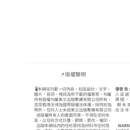
📌版權聲明
🖥本網站刊載一切內容，包括設計、文字、
🔞警 告 
圖片、音訊、視訊及供下載的檔案等，均屬
人 反 感
所有版權均屬東立出版集團有限公司所有，
傳 閱 、
並受香港法律及國際版權法保護。除特別指
齡 未 滿
明外，任何人士未經東立出版集團有限公司
合 法 年
或版權持有人的書面同意，不得在任何地
區，以任何方式抄襲、節錄、更改、複印、
出版本網站內的任何資訊及材料作任何用
WARN