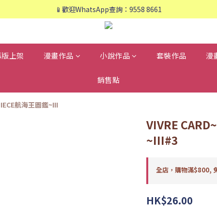
📱歡迎WhatsApp查詢：9558 8661
📱歡迎WhatsApp查詢：9558 8661
❤️會員專享：🛍購物滿💰HK$800，🚚免運費❤️
📱歡迎WhatsApp查詢：9558 8661
再版上架
漫畫作品
小說作品
套裝作品
漫
銷售點
 PIECE航海王圖鑑~III
VIVRE CAR
~III#3
全店，購物滿$800, 
HK$26.00