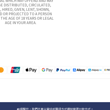
AL WHICH MAY OFFEND AND MAY
E DISTRIBUTED, CIRCULATED,
, HIRED, GIVEN, LENT, SHOWN,
D OR PROJECTED TO A PERSON
THE AGE OF 18 YEARS OR LEGAL
AGE IN YOUR AREA.
🔊提醒您，我們不會以電話或簡訊方式通知變更付款方式。