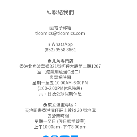
📞聯絡我們
✉️電子郵箱
tlcomics@tlcomics.com
📱WhatsApp
(852) 9558 8661
🏠北角專門店
香港北角渣華道321號柯達大廈第二期1207
室（港鐵鰂魚涌C出口）
⏰營業時間
星期一至五 10:00AM-6:00PM
(1:00-2:00PM休息時段)
六、日及公眾假期休息
🏠東立漫畫專區：
天地圖書香港灣仔莊士敦道 30 號地庫
⏰營業時間：
星期一至日 (假日照常營業)
上午10:00am -下午8:00pm