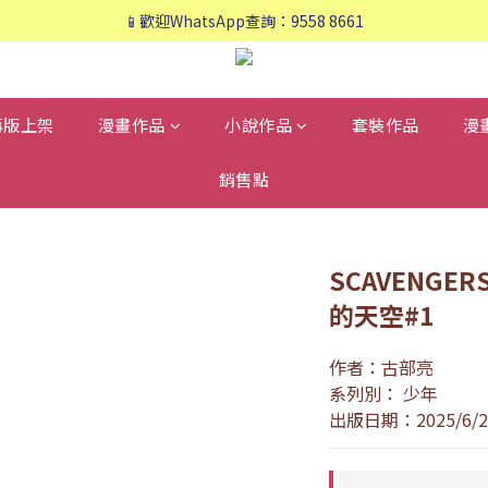
📱歡迎WhatsApp查詢：9558 8661
📱歡迎WhatsApp查詢：9558 8661
❤️會員專享：🛍購物滿💰HK$800，🚚免運費❤️
📱歡迎WhatsApp查詢：9558 8661
再版上架
漫畫作品
小說作品
套裝作品
漫
銷售點
SCAVENGER
的天空#1
作者：古部亮
系列別： 少年
出版日期：2025/6/2