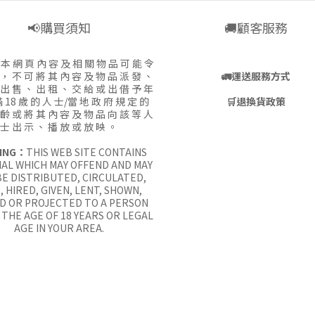
📢購買須知
🚚顧客服務
:
本 網 頁 內 容 及 相 關 物 品 可 能 令
 ， 不 可 將 其 內 容 及 物 品 派 發 、
🚛
運送服務方式
 出 售 、 出 租 、 交 給 或 出 借 予 年
 18 歲 的 人 士/當 地 政 府 規 定 的
🛒
退換貨政策
 齡 或 將 其 內 容 及 物 品 向 該 等 人
士 出 示 、 播 放 或 放 映 。
ING：
THIS WEB SITE CONTAINS
AL WHICH MAY OFFEND AND MAY
E DISTRIBUTED, CIRCULATED,
, HIRED, GIVEN, LENT, SHOWN,
D OR PROJECTED TO A PERSON
THE AGE OF 18 YEARS OR LEGAL
AGE IN YOUR AREA.