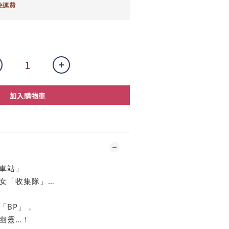
免運費
加入購物車
車站」
女「收集隊」…
「BP」，
幽靈…！