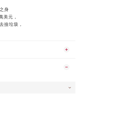
之身
0萬美元，
去撿垃圾，