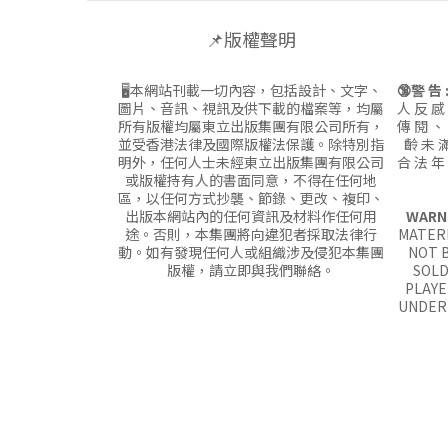
📌版權聲明
🖥本網站刊載一切內容，包括設計、文字、
🔞警 告 
圖片、音訊、視訊及供下載的檔案等，均屬
人 反 感
所有版權均屬東立出版集團有限公司所有，
傳 閱 、
並受香港法律及國際版權法保護。除特別指
齡 未 滿
明外，任何人士未經東立出版集團有限公司
合 法 年
或版權持有人的書面同意，不得在任何地
區，以任何方式抄襲、節錄、更改、複印、
出版本網站內的任何資訊及材料作任何用
WARN
途。否則，本集團將向違犯者採取法律行
MATERI
動。如有發現任何人或組織涉及侵犯本集團
NOT B
版權，請立即與我們聯絡。
SOLD
PLAYE
UNDER 