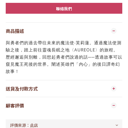
聯絡我們
商品描述
與勇者們的過去帶往未來的魔法使‧芙莉蓮。通過魔法使測
驗之後，踏上前往靈魂長眠之地〈AUREOLE〉的旅程。
歷經邂逅與別離，回想起勇者們說過的話──透過故事可以
窺見魔王死後的世界。闡述英雄們「內心」的後日譚奇幻
故事！
送貨及付款方式
顧客評價