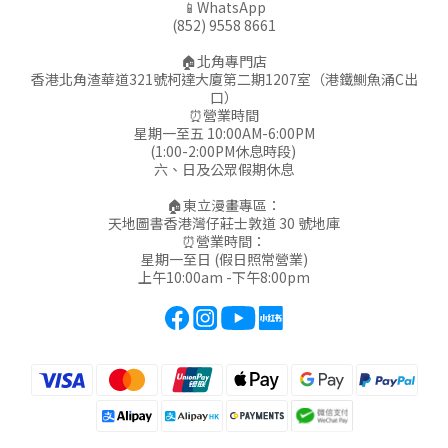
📱WhatsApp
(852) 9558 8661
🏠北角專門店
香港北角渣華道321號柯達大廈第二期1207室（港鐵鰂魚涌C出
口）
⏰營業時間
星期一至五 10:00AM-6:00PM
(1:00-2:00PM休息時段)
六、日及公眾假期休息
🏠東立漫畫專區：
天地圖書香港灣仔莊士敦道 30 號地庫
⏰營業時間：
星期一至日 (假日照常營業)
上午10:00am -下午8:00pm