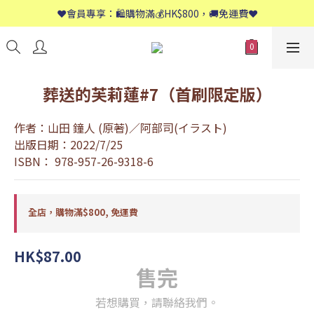
📱歡迎WhatsApp查詢：9558 8661
❤️會員專享：🛍購物滿💰HK$800，🚚免運費❤️
📱歡迎WhatsApp查詢：9558 8661
葬送的芙莉蓮#7（首刷限定版）
作者：山田 鐘人 (原著)／阿部司(イラスト)
出版日期：2022/7/25
ISBN： 978-957-26-9318-6
全店，購物滿$800, 免運費
HK$87.00
售完
若想購買，請聯絡我們。