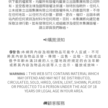
供下載的檔案等，均屬所有版權均屬東立出版集團有限公司所
有，並受香港法律及國際版權法保護。除特別指明外，任何人
士未經東立出版集團有限公司或版權持有人的書面同意，不得
在任何地區，以任何方式抄襲、節錄、更改、複印、出版本網
站內的任何資訊及材料作任何用途。否則，本集團將向違犯者
採取法律行動。如有發現任何人或組織涉及侵犯本集團版權，
請立即與我們聯絡。
📢購買須知
🔞警 告 :
本 網 頁 內 容 及 相 關 物 品 可 能 令 人 反 感 ， 不 可
將 其 內 容 及 物 品 派 發 、 傳 閱 、 出 售 、 出 租 、 交 給 或 出
借 予 年 齡 未 滿 18 歲 的 人 士/當 地 政 府 規 定 的 合 法 年 齡
或 將 其 內 容 及 物 品 向 該 等 人 士 出 示 、 播 放 或 放 映 。
WARNING：
THIS WEB SITE CONTAINS MATERIAL WHICH
MAY OFFEND AND MAY NOT BE DISTRIBUTED,
CIRCULATED, SOLD, HIRED, GIVEN, LENT, SHOWN, PLAYED
OR PROJECTED TO A PERSON UNDER THE AGE OF 18
YEARS OR LEGAL AGE IN YOUR AREA.
🚚顧客服務