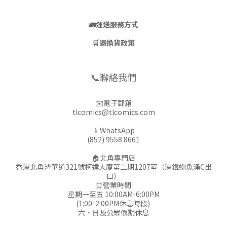
🚛
運送服務方式
🛒
退換貨政策
📞聯絡我們
✉️電子郵箱
tlcomics@tlcomics.com
📱WhatsApp
(852) 9558 8661
🏠北角專門店
香港北角渣華道321號柯達大廈第二期1207室（港鐵鰂魚涌C出
口）
⏰營業時間
星期一至五 10:00AM-6:00PM
(1:00-2:00PM休息時段)
六、日及公眾假期休息