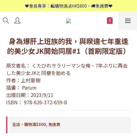
📱歡迎WhatsApp查詢：9558 8661
❤️會員專享：🛍購物滿💰HK$800，🚚免運費❤️
📱歡迎WhatsApp查詢：9558 8661
身為爆肝上班族的我，與睽違七年重逢
的美少女JK開始同居#1（首刷限定版）
原文書名： くたびれサラリーマンな俺、7年ぶりに再会
した美少女JKと同棲を始める
作者：上村夏樹
插畫： Parum
出版日期：2023/9/11
ISBN： 978-626-372-659-8
全店，購物滿$800, 免運費