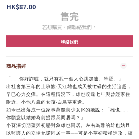
HK$87.00
售完
若想購買，請聯絡我們。
聯絡我們
商品描述
「……你好詐喔，就只有我一個人心跳加速。笨蛋。」
出社會第三年的上班族‧天江雄也成天被忙碌的生活追趕，
早已心力交瘁。在這種情況下，雄也睽違七年與曾經家住
附近、小他八歲的女孩‧白鳥葵重逢。
如今已出落成一位家事萬能美少女JK的她說：「雄也……
你願意以結婚為前提跟我同居嗎？」
小葵深切期望與初戀對象雄也同居。左右為難的雄也姑且
以監護人的立場允諾同居一事──可是小葵卻積極進攻，搞