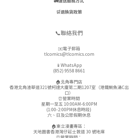
🚛
運送服務方式
🛒
退換貨政策
📞聯絡我們
✉️電子郵箱
tlcomics@tlcomics.com
📱WhatsApp
(852) 9558 8661
🏠北角專門店
香港北角渣華道321號柯達大廈第二期1207室（港鐵鰂魚涌C出
口）
⏰營業時間
星期一至五 10:00AM-6:00PM
(1:00-2:00PM休息時段)
六、日及公眾假期休息
🏠東立漫畫專區：
天地圖書香港灣仔莊士敦道 30 號地庫
⏰營業時間：