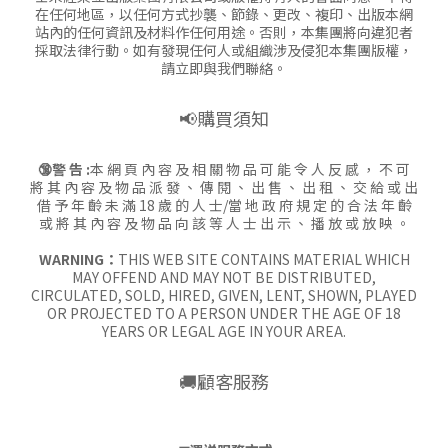
在任何地區，以任何方式抄襲、節錄、更改、複印、出版本網
站內的任何資訊及材料作任何用途。否則，本集團將向違犯者
採取法律行動。如有發現任何人或組織涉及侵犯本集團版權，
請立即與我們聯絡。
📢購買須知
🔞警 告 :
本 網 頁 內 容 及 相 關 物 品 可 能 令 人 反 感 ， 不 可
將 其 內 容 及 物 品 派 發 、 傳 閱 、 出 售 、 出 租 、 交 給 或 出
借 予 年 齡 未 滿 18 歲 的 人 士/當 地 政 府 規 定 的 合 法 年 齡
或 將 其 內 容 及 物 品 向 該 等 人 士 出 示 、 播 放 或 放 映 。
WARNING：
THIS WEB SITE CONTAINS MATERIAL WHICH
MAY OFFEND AND MAY NOT BE DISTRIBUTED,
CIRCULATED, SOLD, HIRED, GIVEN, LENT, SHOWN, PLAYED
OR PROJECTED TO A PERSON UNDER THE AGE OF 18
YEARS OR LEGAL AGE IN YOUR AREA.
🚚顧客服務