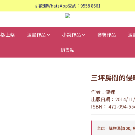
📱歡迎WhatsApp查詢：9558 8661
📱歡迎WhatsApp查詢：9558 8661
❤️會員專享：🛍購物滿💰HK$800，🚚免運費❤️
📱歡迎WhatsApp查詢：9558 8661
再版上架
漫畫作品
小說作品
套裝作品
漫
銷售點
三坪房間的侵略者
作者：健速
出版日期：2014/11/
ISBN： 471-094-55
全店，購物滿$800, 