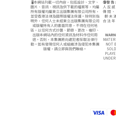
🖥本網站刊載一切內容，包括設計、文字、
🔞警 告 
圖片、音訊、視訊及供下載的檔案等，均屬
人 反 感
所有版權均屬東立出版集團有限公司所有，
傳 閱 、
並受香港法律及國際版權法保護。除特別指
齡 未 滿
明外，任何人士未經東立出版集團有限公司
合 法 年
或版權持有人的書面同意，不得在任何地
區，以任何方式抄襲、節錄、更改、複印、
出版本網站內的任何資訊及材料作任何用
WARN
途。否則，本集團將向違犯者採取法律行
MATERI
動。如有發現任何人或組織涉及侵犯本集團
NOT B
版權，請立即與我們聯絡。
SOLD
PLAYE
UNDER 