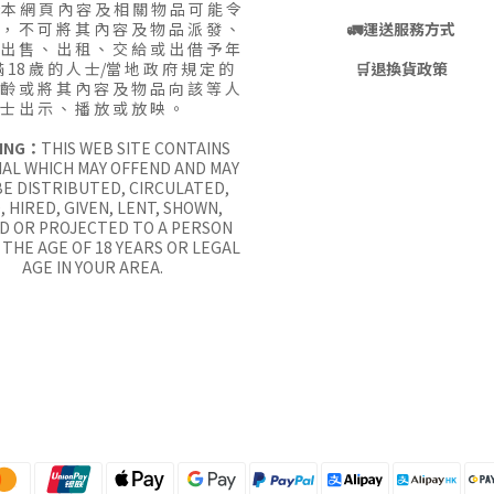
:
本 網 頁 內 容 及 相 關 物 品 可 能 令
 ， 不 可 將 其 內 容 及 物 品 派 發 、
🚛
運送服務方式
 出 售 、 出 租 、 交 給 或 出 借 予 年
 18 歲 的 人 士/當 地 政 府 規 定 的
🛒
退換貨政策
 齡 或 將 其 內 容 及 物 品 向 該 等 人
士 出 示 、 播 放 或 放 映 。
ING：
THIS WEB SITE CONTAINS
AL WHICH MAY OFFEND AND MAY
E DISTRIBUTED, CIRCULATED,
, HIRED, GIVEN, LENT, SHOWN,
D OR PROJECTED TO A PERSON
THE AGE OF 18 YEARS OR LEGAL
AGE IN YOUR AREA.