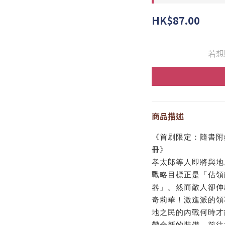
HK$87.00
若想
商品描述
《首刷限定：隨書附
冊》
孝太郎等人即將與地
戰略目標正是「佔領
器」。然而敵人卻伸
奇莉華！激進派的領
地之民的內戰何時才
帶全新的裝備，前往地