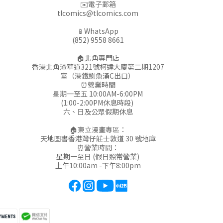
✉️電子郵箱
tlcomics@tlcomics.com
📱WhatsApp
(852) 9558 8661
🏠北角專門店
香港北角渣華道321號柯達大廈第二期1207
室（港鐵鰂魚涌C出口）
⏰營業時間
星期一至五 10:00AM-6:00PM
(1:00-2:00PM休息時段)
六、日及公眾假期休息
🏠東立漫畫專區：
天地圖書香港灣仔莊士敦道 30 號地庫
⏰營業時間：
星期一至日 (假日照常營業)
上午10:00am -下午8:00pm