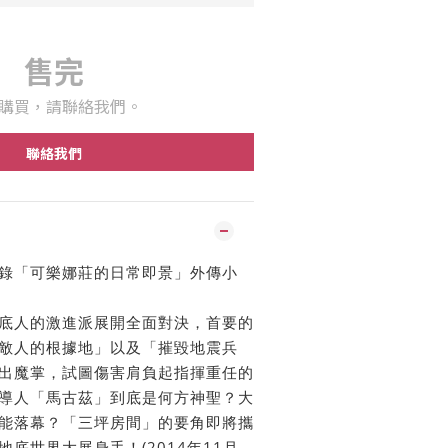
售完
購買，請聯絡我們。
聯絡我們
錄「可樂娜莊的日常即景」外傳小
底人的激進派展開全面對決，首要的
敵人的根據地」以及「摧毀地震兵
出魔掌，試圖傷害肩負起指揮重任的
導人「馬古茲」到底是何方神聖？大
能落幕？「三坪房間」的要角即將攜
底世界大展身手！(2014年11月