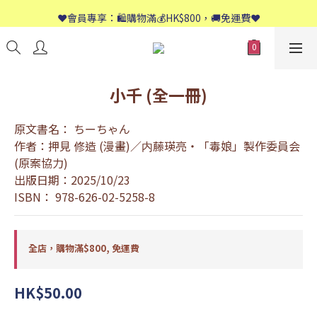
📱歡迎WhatsApp查詢：9558 8661
❤️會員專享：🛍購物滿💰HK$800，🚚免運費❤️
📱歡迎WhatsApp查詢：9558 8661
小千 (全一冊)
原文書名： ちーちゃん
作者：押見 修造 (漫畫)／内藤瑛亮・「毒娘」製作委員会 
(原案協力)
出版日期：2025/10/23
ISBN： 978-626-02-5258-8
全店，購物滿$800, 免運費
HK$50.00