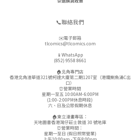
🛒
退換貨政策
📞聯絡我們
✉️電子郵箱
tlcomics@tlcomics.com
📱WhatsApp
(852) 9558 8661
🏠北角專門店
香港北角渣華道321號柯達大廈第二期1207室（港鐵鰂魚涌C出
口）
⏰營業時間
星期一至五 10:00AM-6:00PM
(1:00-2:00PM休息時段)
六、日及公眾假期休息
🏠東立漫畫專區：
天地圖書香港灣仔莊士敦道 30 號地庫
⏰營業時間：
星期一至日 (假日照常營業)
上午10:00am -下午8:00pm