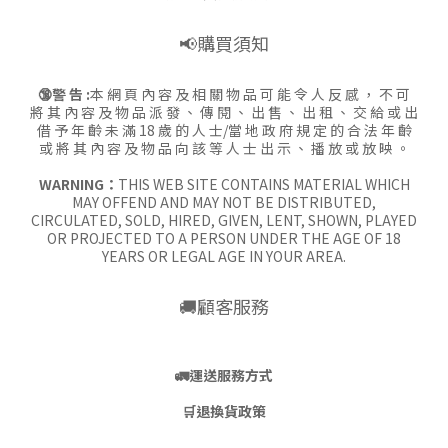
📢購買須知
🔞警 告 :
本 網 頁 內 容 及 相 關 物 品 可 能 令 人 反 感 ， 不 可
將 其 內 容 及 物 品 派 發 、 傳 閱 、 出 售 、 出 租 、 交 給 或 出
借 予 年 齡 未 滿 18 歲 的 人 士/當 地 政 府 規 定 的 合 法 年 齡
或 將 其 內 容 及 物 品 向 該 等 人 士 出 示 、 播 放 或 放 映 。
WARNING：
THIS WEB SITE CONTAINS MATERIAL WHICH
MAY OFFEND AND MAY NOT BE DISTRIBUTED,
CIRCULATED, SOLD, HIRED, GIVEN, LENT, SHOWN, PLAYED
OR PROJECTED TO A PERSON UNDER THE AGE OF 18
YEARS OR LEGAL AGE IN YOUR AREA.
🚚顧客服務
🚛
運送服務方式
🛒
退換貨政策