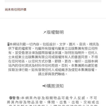
尚未有任何評價
📌版權聲明
🖥本網站刊載一切內容，包括設計、文字、圖片、音訊、視訊及
供下載的檔案等，均屬所有版權均屬東立出版集團有限公司所
有，並受香港法律及國際版權法保護。除特別指明外，任何人
士未經東立出版集團有限公司或版權持有人的書面同意，不得
在任何地區，以任何方式抄襲、節錄、更改、複印、出版本網
站內的任何資訊及材料作任何用途。否則，本集團將向違犯者
採取法律行動。如有發現任何人或組織涉及侵犯本集團版權，
請立即與我們聯絡。
📢購買須知
🔞警 告 :
本 網 頁 內 容 及 相 關 物 品 可 能 令 人 反 感 ， 不 可
將 其 內 容 及 物 品 派 發 、 傳 閱 、 出 售 、 出 租 、 交 給 或 出