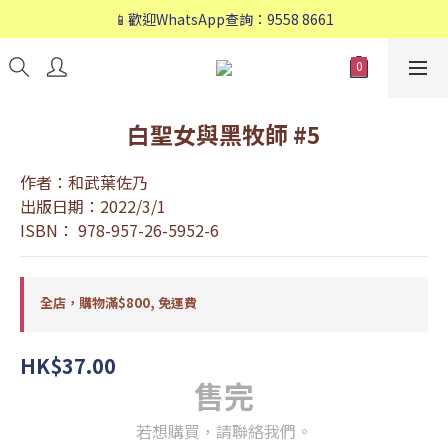
📱歡迎WhatsApp查詢：9558 8661
📱歡迎WhatsApp查詢：9558 8661
❤️會員專享：🛍購物滿💰HK$800，🚚免運費❤️
📱歡迎WhatsApp查詢：9558 8661
白聖女與黑牧師 #5
作者：和武葉佐乃
出版日期：2022/3/1
ISBN： 978-957-26-5952-6
全店，購物滿$800, 免運費
HK$37.00
售完
若想購買，請聯絡我們。