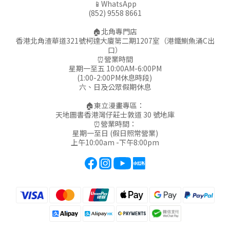
📱WhatsApp
(852) 9558 8661
🏠北角專門店
香港北角渣華道321號柯達大廈第二期1207室（港鐵鰂魚涌C出
口）
⏰營業時間
星期一至五 10:00AM-6:00PM
(1:00-2:00PM休息時段)
六、日及公眾假期休息
🏠東立漫畫專區：
天地圖書香港灣仔莊士敦道 30 號地庫
⏰營業時間：
星期一至日 (假日照常營業)
上午10:00am -下午8:00pm