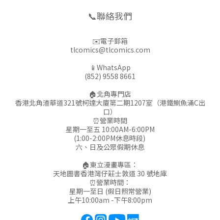
📞聯絡我們
✉️電子郵箱
tlcomics@tlcomics.com
📱WhatsApp
(852) 9558 8661
🏠北角專門店
香港北角渣華道321號柯達大廈第二期1207室（港鐵鰂魚涌C出
口）
⏰營業時間
星期一至五 10:00AM-6:00PM
(1:00-2:00PM休息時段)
六、日及公眾假期休息
🏠東立漫畫專區：
天地圖書香港灣仔莊士敦道 30 號地庫
⏰營業時間：
星期一至日 (假日照常營業)
上午10:00am -下午8:00pm