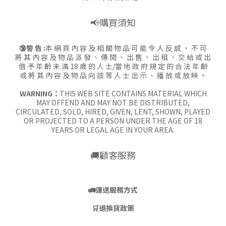
📢購買須知
🔞警 告 :
本 網 頁 內 容 及 相 關 物 品 可 能 令 人 反 感 ， 不 可
將 其 內 容 及 物 品 派 發 、 傳 閱 、 出 售 、 出 租 、 交 給 或 出
借 予 年 齡 未 滿 18 歲 的 人 士/當 地 政 府 規 定 的 合 法 年 齡
或 將 其 內 容 及 物 品 向 該 等 人 士 出 示 、 播 放 或 放 映 。
WARNING：
THIS WEB SITE CONTAINS MATERIAL WHICH
MAY OFFEND AND MAY NOT BE DISTRIBUTED,
CIRCULATED, SOLD, HIRED, GIVEN, LENT, SHOWN, PLAYED
OR PROJECTED TO A PERSON UNDER THE AGE OF 18
YEARS OR LEGAL AGE IN YOUR AREA.
🚚顧客服務
🚛
運送服務方式
🛒
退換貨政策