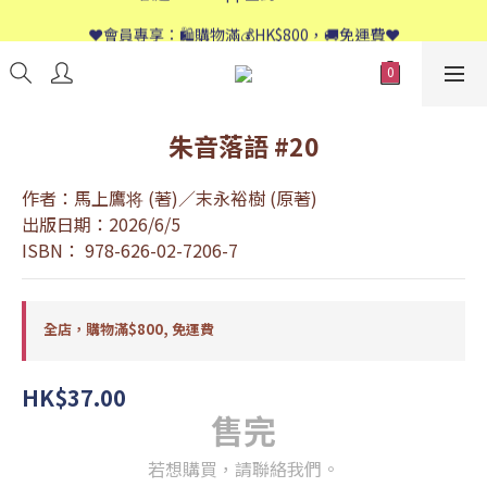
📱歡迎WhatsApp查詢：9558 8661
❤️會員專享：🛍購物滿💰HK$800，🚚免運費❤️
📱歡迎WhatsApp查詢：9558 8661
朱音落語 #20
作者：馬上鷹将 (著)／末永裕樹 (原著)
出版日期：2026/6/5
ISBN： 978-626-02-7206-7
全店，購物滿$800, 免運費
HK$37.00
售完
若想購買，請聯絡我們。