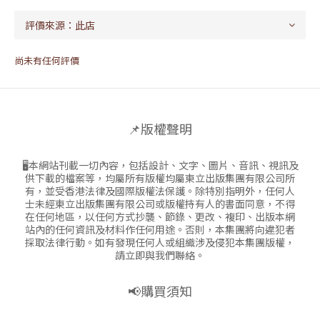
尚未有任何評價
📌版權聲明
🖥本網站刊載一切內容，包括設計、文字、圖片、音訊、視訊及
供下載的檔案等，均屬所有版權均屬東立出版集團有限公司所
有，並受香港法律及國際版權法保護。除特別指明外，任何人
士未經東立出版集團有限公司或版權持有人的書面同意，不得
在任何地區，以任何方式抄襲、節錄、更改、複印、出版本網
站內的任何資訊及材料作任何用途。否則，本集團將向違犯者
採取法律行動。如有發現任何人或組織涉及侵犯本集團版權，
請立即與我們聯絡。
📢購買須知