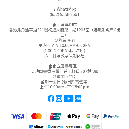
📱WhatsApp
(852) 9558 8661
🏠北角專門店
香港北角渣華道321號柯達大廈第二期1207室（港鐵鰂魚涌C出
口）
⏰營業時間
星期一至五 10:00AM-6:00PM
(1:00-2:00PM休息時段)
六、日及公眾假期休息
🏠東立漫畫專區：
天地圖書香港灣仔莊士敦道 30 號地庫
⏰營業時間：
星期一至日 (假日照常營業)
上午10:00am -下午8:00pm