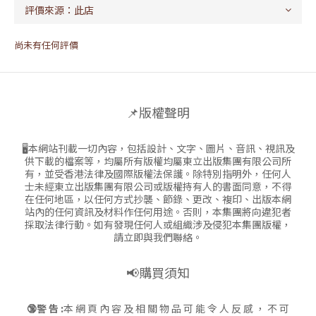
尚未有任何評價
📌版權聲明
🖥本網站刊載一切內容，包括設計、文字、圖片、音訊、視訊及
供下載的檔案等，均屬所有版權均屬東立出版集團有限公司所
有，並受香港法律及國際版權法保護。除特別指明外，任何人
士未經東立出版集團有限公司或版權持有人的書面同意，不得
在任何地區，以任何方式抄襲、節錄、更改、複印、出版本網
站內的任何資訊及材料作任何用途。否則，本集團將向違犯者
採取法律行動。如有發現任何人或組織涉及侵犯本集團版權，
請立即與我們聯絡。
📢購買須知
🔞警 告 :
本 網 頁 內 容 及 相 關 物 品 可 能 令 人 反 感 ， 不 可