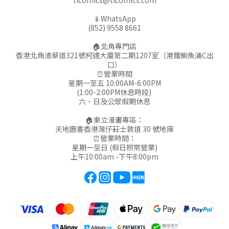
tlcomics@tlcomics.com
📱WhatsApp
(852) 9558 8661
🏠北角專門店
香港北角渣華道321號柯達大廈第二期1207室（港鐵鰂魚涌C出
口）
⏰營業時間
星期一至五 10:00AM-6:00PM
(1:00-2:00PM休息時段)
六、日及公眾假期休息
🏠東立漫畫專區：
天地圖書香港灣仔莊士敦道 30 號地庫
⏰營業時間：
星期一至日 (假日照常營業)
上午10:00am -下午8:00pm