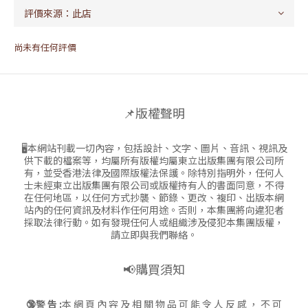
尚未有任何評價
📌版權聲明
🖥本網站刊載一切內容，包括設計、文字、圖片、音訊、視訊及
供下載的檔案等，均屬所有版權均屬東立出版集團有限公司所
有，並受香港法律及國際版權法保護。除特別指明外，任何人
士未經東立出版集團有限公司或版權持有人的書面同意，不得
在任何地區，以任何方式抄襲、節錄、更改、複印、出版本網
站內的任何資訊及材料作任何用途。否則，本集團將向違犯者
採取法律行動。如有發現任何人或組織涉及侵犯本集團版權，
請立即與我們聯絡。
📢購買須知
🔞警 告 :
本 網 頁 內 容 及 相 關 物 品 可 能 令 人 反 感 ， 不 可