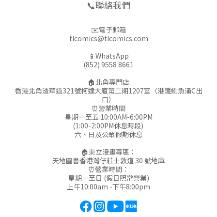
📞聯絡我們
✉️電子郵箱
tlcomics@tlcomics.com
📱WhatsApp
(852) 9558 8661
🏠北角專門店
香港北角渣華道321號柯達大廈第二期1207室（港鐵鰂魚涌C出
口）
⏰營業時間
星期一至五 10:00AM-6:00PM
(1:00-2:00PM休息時段)
六、日及公眾假期休息
🏠東立漫畫專區：
天地圖書香港灣仔莊士敦道 30 號地庫
⏰營業時間：
星期一至日 (假日照常營業)
上午10:00am -下午8:00pm