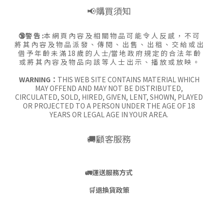
📢購買須知
🔞警 告 :
本 網 頁 內 容 及 相 關 物 品 可 能 令 人 反 感 ， 不 可
將 其 內 容 及 物 品 派 發 、 傳 閱 、 出 售 、 出 租 、 交 給 或 出
借 予 年 齡 未 滿 18 歲 的 人 士/當 地 政 府 規 定 的 合 法 年 齡
或 將 其 內 容 及 物 品 向 該 等 人 士 出 示 、 播 放 或 放 映 。
WARNING：
THIS WEB SITE CONTAINS MATERIAL WHICH
MAY OFFEND AND MAY NOT BE DISTRIBUTED,
CIRCULATED, SOLD, HIRED, GIVEN, LENT, SHOWN, PLAYED
OR PROJECTED TO A PERSON UNDER THE AGE OF 18
YEARS OR LEGAL AGE IN YOUR AREA.
🚚顧客服務
🚛
運送服務方式
🛒
退換貨政策