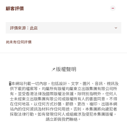
顧客評價
尚未有任何評價
📌版權聲明
🖥本網站刊載一切內容，包括設計、文字、圖片、音訊、視訊及
供下載的檔案等，均屬所有版權均屬東立出版集團有限公司所
有，並受香港法律及國際版權法保護。除特別指明外，任何人
士未經東立出版集團有限公司或版權持有人的書面同意，不得
在任何地區，以任何方式抄襲、節錄、更改、複印、出版本網
站內的任何資訊及材料作任何用途。否則，本集團將向違犯者
採取法律行動。如有發現任何人或組織涉及侵犯本集團版權，
請立即與我們聯絡。