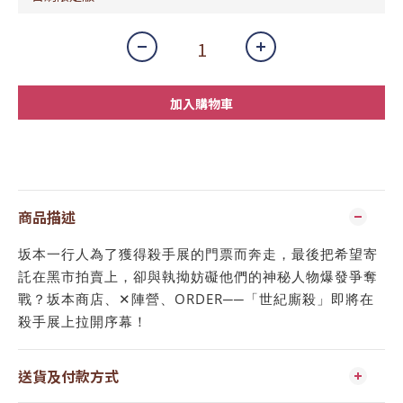
加入購物車
商品描述
坂本一行人為了獲得殺手展的門票而奔走，最後把希望寄
託在黑市拍賣上，卻與執拗妨礙他們的神秘人物爆發爭奪
戰？坂本商店、✕陣營、ORDER──「世紀廝殺」即將在
殺手展上拉開序幕！
送貨及付款方式