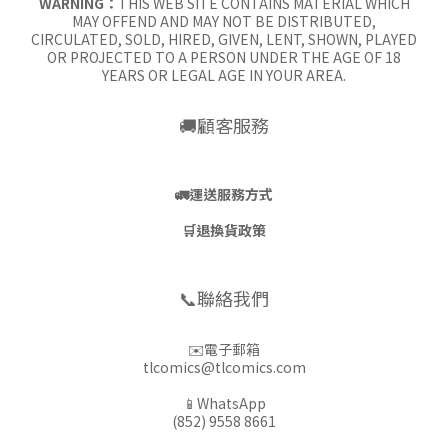
WARNING：
THIS WEB SITE CONTAINS MATERIAL WHICH
MAY OFFEND AND MAY NOT BE DISTRIBUTED,
CIRCULATED, SOLD, HIRED, GIVEN, LENT, SHOWN, PLAYED
OR PROJECTED TO A PERSON UNDER THE AGE OF 18
YEARS OR LEGAL AGE IN YOUR AREA.
🚚顧客服務
🚛
運送服務方式
🛒
退換貨政策
📞聯絡我們
✉️電子郵箱
tlcomics@tlcomics.com
📱WhatsApp
(852) 9558 8661