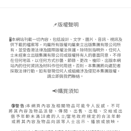
📌版權聲明
🖥本網站刊載一切內容，包括設計、文字、圖片、音訊、視訊及
供下載的檔案等，均屬所有版權均屬東立出版集團有限公司所
有，並受香港法律及國際版權法保護。除特別指明外，任何人
士未經東立出版集團有限公司或版權持有人的書面同意，不得
在任何地區，以任何方式抄襲、節錄、更改、複印、出版本網
站內的任何資訊及材料作任何用途。否則，本集團將向違犯者
採取法律行動。如有發現任何人或組織涉及侵犯本集團版權，
請立即與我們聯絡。
📢購買須知
🔞警 告 :
本 網 頁 內 容 及 相 關 物 品 可 能 令 人 反 感 ， 不 可
將 其 內 容 及 物 品 派 發 、 傳 閱 、 出 售 、 出 租 、 交 給 或 出
借 予 年 齡 未 滿 18 歲 的 人 士/當 地 政 府 規 定 的 合 法 年 齡
或 將 其 內 容 及 物 品 向 該 等 人 士 出 示 、 播 放 或 放 映 。