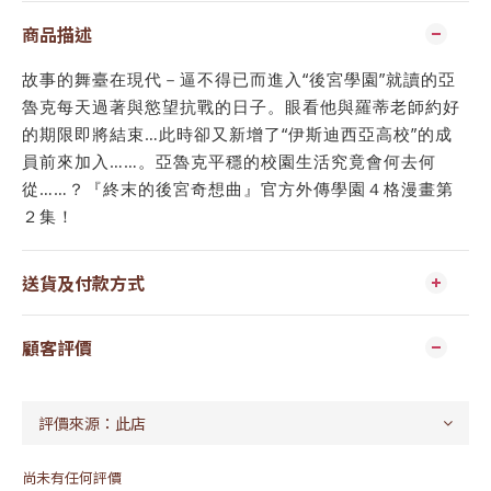
商品描述
故事的舞臺在現代－逼不得已而進入“後宮學園”就讀的亞
魯克每天過著與慾望抗戰的日子。眼看他與羅蒂老師約好
的期限即將結束…此時卻又新增了“伊斯迪西亞高校”的成
員前來加入……。亞魯克平穩的校園生活究竟會何去何
從……？『終末的後宮奇想曲』官方外傳學園４格漫畫第
２集！
送貨及付款方式
顧客評價
尚未有任何評價