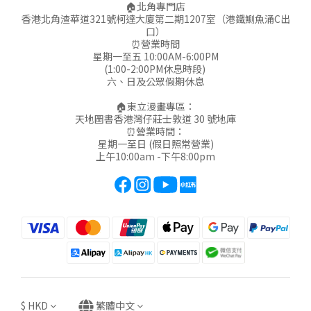
🏠北角專門店
香港北角渣華道321號柯達大廈第二期1207室（港鐵鰂魚涌C出
口）
⏰營業時間
星期一至五 10:00AM-6:00PM
(1:00-2:00PM休息時段)
六、日及公眾假期休息
🏠東立漫畫專區：
天地圖書香港灣仔莊士敦道 30 號地庫
⏰營業時間：
星期一至日 (假日照常營業)
上午10:00am -下午8:00pm
$
HKD
繁體中文