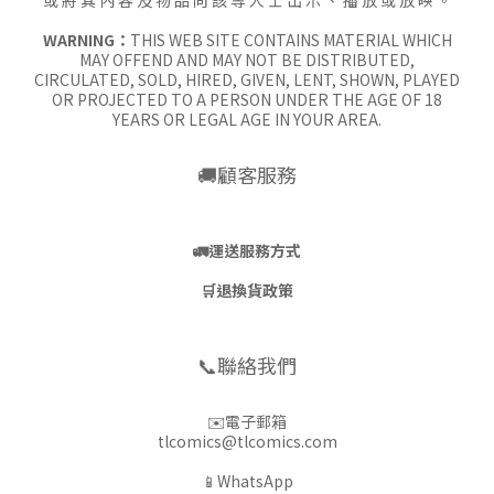
或 將 其 內 容 及 物 品 向 該 等 人 士 出 示 、 播 放 或 放 映 。
WARNING：
THIS WEB SITE CONTAINS MATERIAL WHICH
MAY OFFEND AND MAY NOT BE DISTRIBUTED,
CIRCULATED, SOLD, HIRED, GIVEN, LENT, SHOWN, PLAYED
OR PROJECTED TO A PERSON UNDER THE AGE OF 18
YEARS OR LEGAL AGE IN YOUR AREA.
🚚顧客服務
🚛
運送服務方式
🛒
退換貨政策
📞聯絡我們
✉️電子郵箱
tlcomics@tlcomics.com
📱WhatsApp