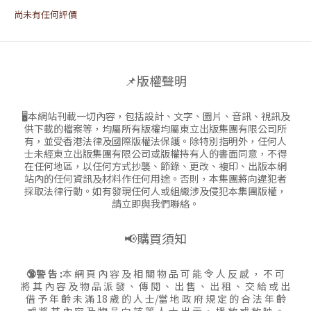
尚未有任何評價
📌版權聲明
🖥本網站刊載一切內容，包括設計、文字、圖片、音訊、視訊及
供下載的檔案等，均屬所有版權均屬東立出版集團有限公司所
有，並受香港法律及國際版權法保護。除特別指明外，任何人
士未經東立出版集團有限公司或版權持有人的書面同意，不得
在任何地區，以任何方式抄襲、節錄、更改、複印、出版本網
站內的任何資訊及材料作任何用途。否則，本集團將向違犯者
採取法律行動。如有發現任何人或組織涉及侵犯本集團版權，
請立即與我們聯絡。
📢購買須知
🔞警 告 :
本 網 頁 內 容 及 相 關 物 品 可 能 令 人 反 感 ， 不 可
將 其 內 容 及 物 品 派 發 、 傳 閱 、 出 售 、 出 租 、 交 給 或 出
借 予 年 齡 未 滿 18 歲 的 人 士/當 地 政 府 規 定 的 合 法 年 齡