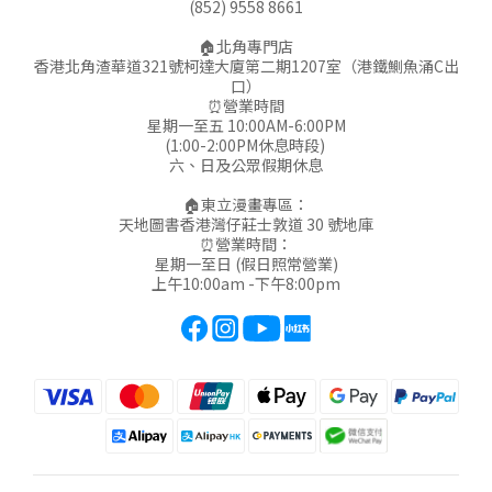
(852) 9558 8661
🏠北角專門店
香港北角渣華道321號柯達大廈第二期1207室（港鐵鰂魚涌C出
口）
⏰營業時間
星期一至五 10:00AM-6:00PM
(1:00-2:00PM休息時段)
六、日及公眾假期休息
🏠東立漫畫專區：
天地圖書香港灣仔莊士敦道 30 號地庫
⏰營業時間：
星期一至日 (假日照常營業)
上午10:00am -下午8:00pm