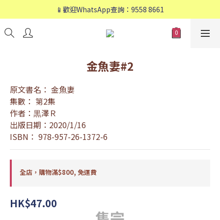
📱歡迎WhatsApp查詢：9558 8661
📱歡迎WhatsApp查詢：9558 8661
❤️會員專享：🛍購物滿💰HK$800，🚚免運費❤️
📱歡迎WhatsApp查詢：9558 8661
金魚妻#2
原文書名： 金魚妻
集數： 第2集
作者：黒澤Ｒ
出版日期：2020/1/16
ISBN： 978-957-26-1372-6
全店，購物滿$800, 免運費
HK$47.00
售完