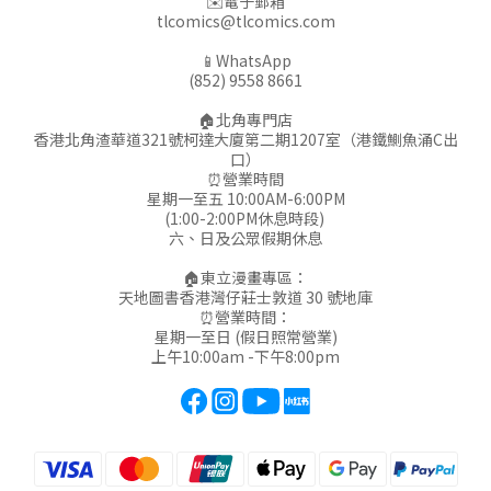
✉️電子郵箱
tlcomics@tlcomics.com
📱WhatsApp
(852) 9558 8661
🏠北角專門店
香港北角渣華道321號柯達大廈第二期1207室（港鐵鰂魚涌C出
口）
⏰營業時間
星期一至五 10:00AM-6:00PM
(1:00-2:00PM休息時段)
六、日及公眾假期休息
🏠東立漫畫專區：
天地圖書香港灣仔莊士敦道 30 號地庫
⏰營業時間：
星期一至日 (假日照常營業)
上午10:00am -下午8:00pm