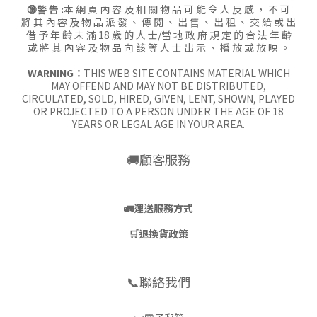
🔞警 告 :
本 網 頁 內 容 及 相 關 物 品 可 能 令 人 反 感 ， 不 可
將 其 內 容 及 物 品 派 發 、 傳 閱 、 出 售 、 出 租 、 交 給 或 出
借 予 年 齡 未 滿 18 歲 的 人 士/當 地 政 府 規 定 的 合 法 年 齡
或 將 其 內 容 及 物 品 向 該 等 人 士 出 示 、 播 放 或 放 映 。
WARNING：
THIS WEB SITE CONTAINS MATERIAL WHICH
MAY OFFEND AND MAY NOT BE DISTRIBUTED,
CIRCULATED, SOLD, HIRED, GIVEN, LENT, SHOWN, PLAYED
OR PROJECTED TO A PERSON UNDER THE AGE OF 18
YEARS OR LEGAL AGE IN YOUR AREA.
🚚顧客服務
🚛
運送服務方式
🛒
退換貨政策
📞聯絡我們