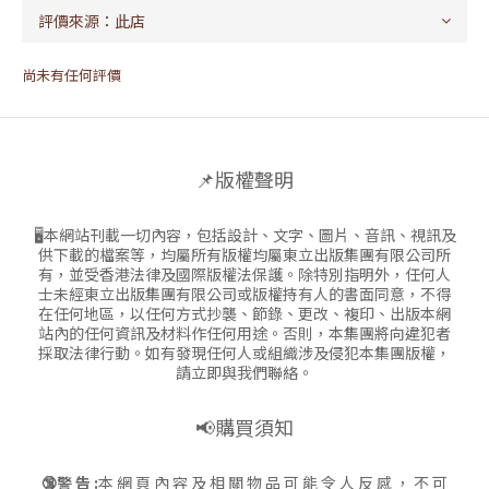
尚未有任何評價
📌版權聲明
🖥本網站刊載一切內容，包括設計、文字、圖片、音訊、視訊及
供下載的檔案等，均屬所有版權均屬東立出版集團有限公司所
有，並受香港法律及國際版權法保護。除特別指明外，任何人
士未經東立出版集團有限公司或版權持有人的書面同意，不得
在任何地區，以任何方式抄襲、節錄、更改、複印、出版本網
站內的任何資訊及材料作任何用途。否則，本集團將向違犯者
採取法律行動。如有發現任何人或組織涉及侵犯本集團版權，
請立即與我們聯絡。
📢購買須知
🔞警 告 :
本 網 頁 內 容 及 相 關 物 品 可 能 令 人 反 感 ， 不 可