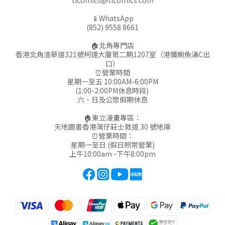
tlcomics@tlcomics.com
📱WhatsApp
(852) 9558 8661
🏠北角專門店
香港北角渣華道321號柯達大廈第二期1207室（港鐵鰂魚涌C出
口）
⏰營業時間
星期一至五 10:00AM-6:00PM
(1:00-2:00PM休息時段)
六、日及公眾假期休息
🏠東立漫畫專區：
天地圖書香港灣仔莊士敦道 30 號地庫
⏰營業時間：
星期一至日 (假日照常營業)
上午10:00am -下午8:00pm