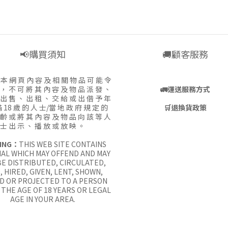
📢購買須知
🚚顧客服務
:
本 網 頁 內 容 及 相 關 物 品 可 能 令
 ， 不 可 將 其 內 容 及 物 品 派 發 、
🚛
運送服務方式
 出 售 、 出 租 、 交 給 或 出 借 予 年
 18 歲 的 人 士/當 地 政 府 規 定 的
🛒
退換貨政策
 齡 或 將 其 內 容 及 物 品 向 該 等 人
士 出 示 、 播 放 或 放 映 。
ING：
THIS WEB SITE CONTAINS
AL WHICH MAY OFFEND AND MAY
E DISTRIBUTED, CIRCULATED,
, HIRED, GIVEN, LENT, SHOWN,
D OR PROJECTED TO A PERSON
THE AGE OF 18 YEARS OR LEGAL
AGE IN YOUR AREA.