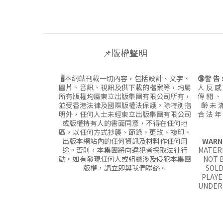
📌版權聲明
🖥本網站刊載一切內容，包括設計、文字、
🔞警 告 
圖片、音訊、視訊及供下載的檔案等，均屬
人 反 感
所有版權均屬東立出版集團有限公司所有，
傳 閱 、
並受香港法律及國際版權法保護。除特別指
齡 未 滿
明外，任何人士未經東立出版集團有限公司
合 法 年
或版權持有人的書面同意，不得在任何地
區，以任何方式抄襲、節錄、更改、複印、
出版本網站內的任何資訊及材料作任何用
WARN
途。否則，本集團將向違犯者採取法律行
MATERI
動。如有發現任何人或組織涉及侵犯本集團
NOT B
版權，請立即與我們聯絡。
SOLD
PLAYE
UNDER 