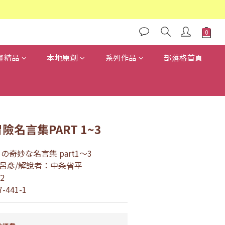
畫精品
本地原創
系列作品
部落格首頁
險名言集PART 1~3
奇妙な名言集 part1～3
呂彥/解說者：中条省平
2
7-441-1