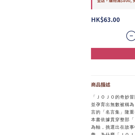
全店，購物滿$800, 
HK$63.00
商品描述
「ＪＯＪＯ的奇妙冒
並孕育出無數被稱為
言的「名言集」隆重
本書依據貫穿整部「
為軸，挑選出在故事
彙。為什麼「ＪＯＪ