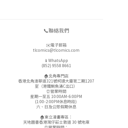
📞聯絡我們
✉️電子郵箱
tlcomics@tlcomics.com
📱WhatsApp
(852) 9558 8661
🏠北角專門店
香港北角渣華道321號柯達大廈第二期1207
室（港鐵鰂魚涌C出口）
⏰營業時間
星期一至五 10:00AM-6:00PM
(1:00-2:00PM休息時段)
六、日及公眾假期休息
🏠東立漫畫專區：
天地圖書香港灣仔莊士敦道 30 號地庫
⏰營業時間：