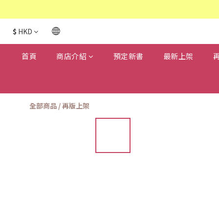
$
HKD
首頁
商店介紹
預定新書
最新上架
全部商品
/
再版上架