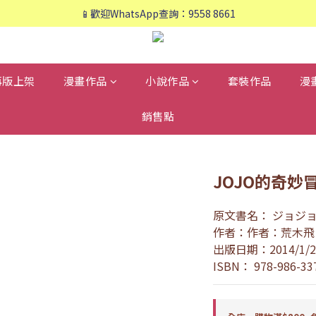
📱歡迎WhatsApp查詢：9558 8661
📱歡迎WhatsApp查詢：9558 8661
❤️會員專享：🛍購物滿💰HK$800，🚚免運費❤️
📱歡迎WhatsApp查詢：9558 8661
再版上架
漫畫作品
小說作品
套裝作品
漫
銷售點
JOJO的奇妙冒
原文書名： ジョジョの
作者：作者：荒木飛
出版日期：2014/1/2
ISBN： 978-986-33