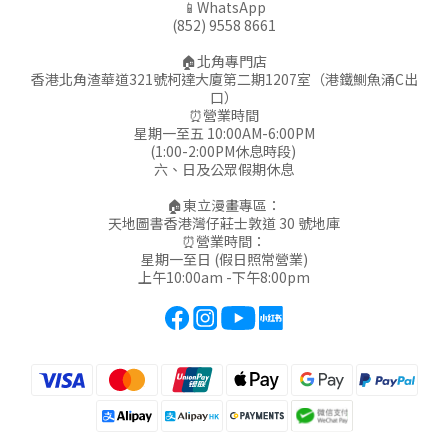
📱WhatsApp
(852) 9558 8661
🏠北角專門店
香港北角渣華道321號柯達大廈第二期1207室（港鐵鰂魚涌C出
口）
⏰營業時間
星期一至五 10:00AM-6:00PM
(1:00-2:00PM休息時段)
六、日及公眾假期休息
🏠東立漫畫專區：
天地圖書香港灣仔莊士敦道 30 號地庫
⏰營業時間：
星期一至日 (假日照常營業)
上午10:00am -下午8:00pm