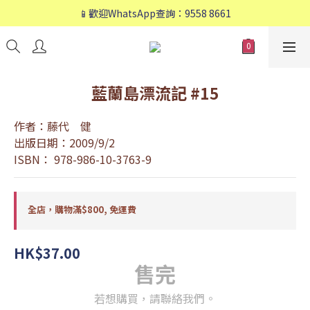
📱歡迎WhatsApp查詢：9558 8661
📱歡迎WhatsApp查詢：9558 8661
❤️會員專享：🛍購物滿💰HK$800，🚚免運費❤️
📱歡迎WhatsApp查詢：9558 8661
藍蘭島漂流記 #15
作者：藤代　健
出版日期：2009/9/2
ISBN： 978-986-10-3763-9
全店，購物滿$800, 免運費
HK$37.00
售完
若想購買，請聯絡我們。