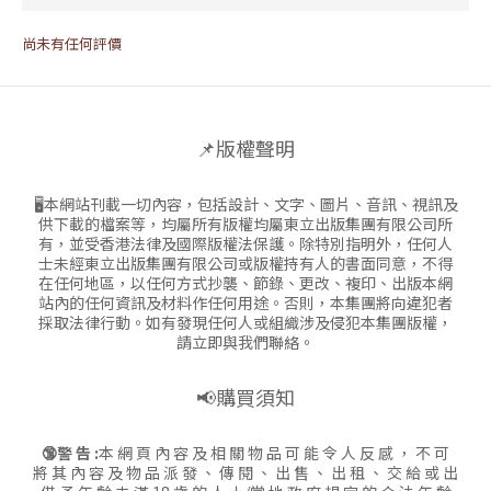
尚未有任何評價
📌版權聲明
🖥本網站刊載一切內容，包括設計、文字、圖片、音訊、視訊及
供下載的檔案等，均屬所有版權均屬東立出版集團有限公司所
有，並受香港法律及國際版權法保護。除特別指明外，任何人
士未經東立出版集團有限公司或版權持有人的書面同意，不得
在任何地區，以任何方式抄襲、節錄、更改、複印、出版本網
站內的任何資訊及材料作任何用途。否則，本集團將向違犯者
採取法律行動。如有發現任何人或組織涉及侵犯本集團版權，
請立即與我們聯絡。
📢購買須知
🔞警 告 :
本 網 頁 內 容 及 相 關 物 品 可 能 令 人 反 感 ， 不 可
將 其 內 容 及 物 品 派 發 、 傳 閱 、 出 售 、 出 租 、 交 給 或 出