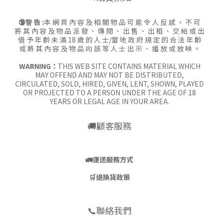
🔞警 告 :
本 網 頁 內 容 及 相 關 物 品 可 能 令 人 反 感 ， 不 可
將 其 內 容 及 物 品 派 發 、 傳 閱 、 出 售 、 出 租 、 交 給 或 出
借 予 年 齡 未 滿 18 歲 的 人 士/當 地 政 府 規 定 的 合 法 年 齡
或 將 其 內 容 及 物 品 向 該 等 人 士 出 示 、 播 放 或 放 映 。
WARNING：
THIS WEB SITE CONTAINS MATERIAL WHICH
MAY OFFEND AND MAY NOT BE DISTRIBUTED,
CIRCULATED, SOLD, HIRED, GIVEN, LENT, SHOWN, PLAYED
OR PROJECTED TO A PERSON UNDER THE AGE OF 18
YEARS OR LEGAL AGE IN YOUR AREA.
🚚顧客服務
🚛
運送服務方式
🛒
退換貨政策
📞聯絡我們