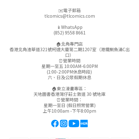
✉️電子郵箱
tlcomics@tlcomics.com
📱WhatsApp
(852) 9558 8661
🏠北角專門店
香港北角渣華道321號柯達大廈第二期1207室（港鐵鰂魚涌C出
口）
⏰營業時間
星期一至五 10:00AM-6:00PM
(1:00-2:00PM休息時段)
六、日及公眾假期休息
🏠東立漫畫專區：
天地圖書香港灣仔莊士敦道 30 號地庫
⏰營業時間：
星期一至日 (假日照常營業)
上午10:00am -下午8:00pm