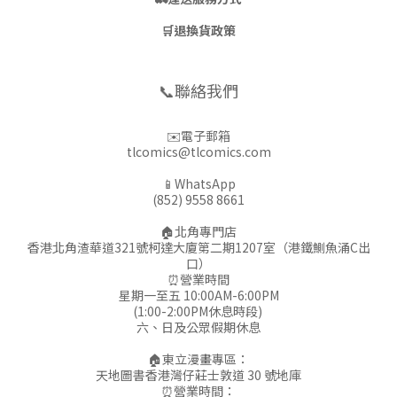
🛒
退換貨政策
📞聯絡我們
✉️電子郵箱
tlcomics@tlcomics.com
📱WhatsApp
(852) 9558 8661
🏠北角專門店
香港北角渣華道321號柯達大廈第二期1207室（港鐵鰂魚涌C出
口）
⏰營業時間
星期一至五 10:00AM-6:00PM
(1:00-2:00PM休息時段)
六、日及公眾假期休息
🏠東立漫畫專區：
天地圖書香港灣仔莊士敦道 30 號地庫
⏰營業時間：