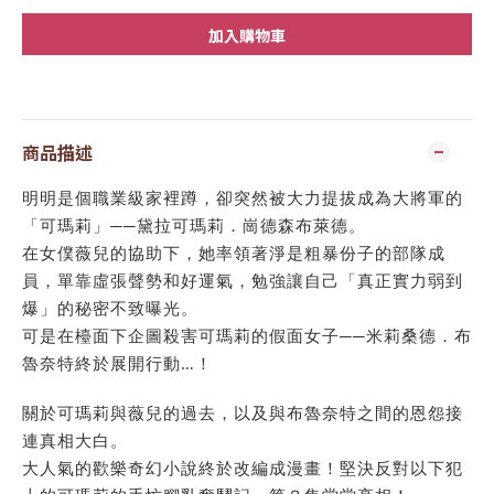
加入購物車
商品描述
明明是個職業級家裡蹲，卻突然被大力提拔成為大將軍的
「可瑪莉」──黛拉可瑪莉．崗德森布萊德。
在女僕薇兒的協助下，她率領著淨是粗暴份子的部隊成
員，單靠虛張聲勢和好運氣，勉強讓自己「真正實力弱到
爆」的秘密不致曝光。
可是在檯面下企圖殺害可瑪莉的假面女子──米莉桑德．布
魯奈特終於展開行動…！
關於可瑪莉與薇兒的過去，以及與布魯奈特之間的恩怨接
連真相大白。
大人氣的歡樂奇幻小說終於改編成漫畫！堅決反對以下犯