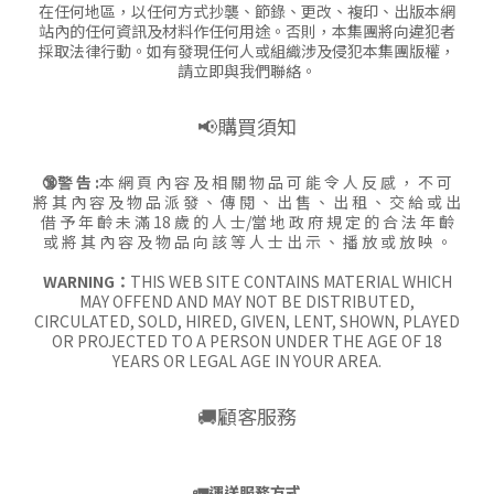
在任何地區，以任何方式抄襲、節錄、更改、複印、出版本網
站內的任何資訊及材料作任何用途。否則，本集團將向違犯者
採取法律行動。如有發現任何人或組織涉及侵犯本集團版權，
請立即與我們聯絡。
📢購買須知
🔞警 告 :
本 網 頁 內 容 及 相 關 物 品 可 能 令 人 反 感 ， 不 可
將 其 內 容 及 物 品 派 發 、 傳 閱 、 出 售 、 出 租 、 交 給 或 出
借 予 年 齡 未 滿 18 歲 的 人 士/當 地 政 府 規 定 的 合 法 年 齡
或 將 其 內 容 及 物 品 向 該 等 人 士 出 示 、 播 放 或 放 映 。
WARNING：
THIS WEB SITE CONTAINS MATERIAL WHICH
MAY OFFEND AND MAY NOT BE DISTRIBUTED,
CIRCULATED, SOLD, HIRED, GIVEN, LENT, SHOWN, PLAYED
OR PROJECTED TO A PERSON UNDER THE AGE OF 18
YEARS OR LEGAL AGE IN YOUR AREA.
🚚顧客服務
🚛
運送服務方式