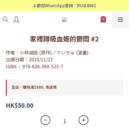
📱歡迎WhatsApp查詢：9558 8661
📱歡迎WhatsApp查詢：9558 8661
❤️會員專享：🛍購物滿💰HK$800，🚚免運費❤️
📱歡迎WhatsApp查詢：9558 8661
家裡蹲吸血姬的鬱悶 #2
作者：小林湖底 (原作)／りいちゅ (漫畫)
出版日期：2023/11/27
ISBN： 978-626-360-523-7
全店，購物滿$800, 免運費
HK$50.00