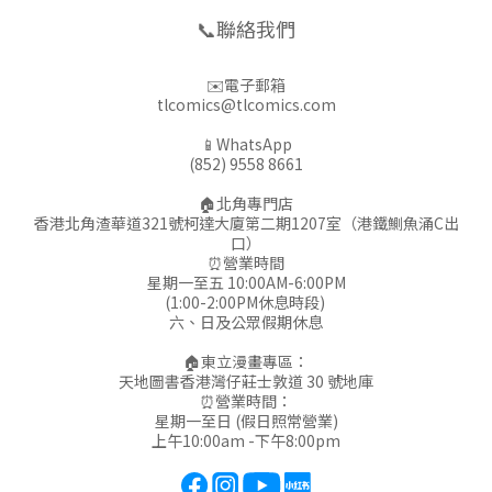
📞聯絡我們
✉️電子郵箱
tlcomics@tlcomics.com
📱WhatsApp
(852) 9558 8661
🏠北角專門店
香港北角渣華道321號柯達大廈第二期1207室（港鐵鰂魚涌C出
口）
⏰營業時間
星期一至五 10:00AM-6:00PM
(1:00-2:00PM休息時段)
六、日及公眾假期休息
🏠東立漫畫專區：
天地圖書香港灣仔莊士敦道 30 號地庫
⏰營業時間：
星期一至日 (假日照常營業)
上午10:00am -下午8:00pm