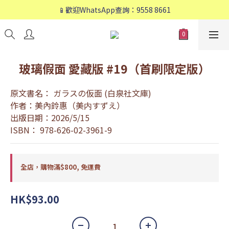
📱歡迎WhatsApp查詢：9558 8661
📱歡迎WhatsApp查詢：9558 8661
❤️會員專享：🛍購物滿💰HK$800，🚚免運費❤️
📱歡迎WhatsApp查詢：9558 8661
玻璃假面 愛藏版 #19（首刷限定版）
原文書名： ガラスの仮面 (白泉社文庫)
作者：美內鈴惠（美内すずえ）
出版日期：2026/5/15
ISBN： 978-626-02-3961-9
全店，購物滿$800, 免運費
HK$93.00