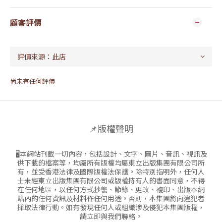
顧客評價
尚未有任何評價
📌版權聲明
🖥本網站刊載一切內容，包括設計、文字、圖片、音訊、視訊及
供下載的檔案等，均屬所有版權均屬東立出版集團有限公司所
有，並受香港法律及國際版權法保護。除特別指明外，任何人
士未經東立出版集團有限公司或版權持有人的書面同意，不得
在任何地區，以任何方式抄襲、節錄、更改、複印、出版本網
站內的任何資訊及材料作任何用途。否則，本集團將向違犯者
採取法律行動。如有發現任何人或組織涉及侵犯本集團版權，
請立即與我們聯絡。