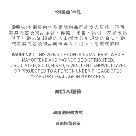
📢購買須知
🔞警 告 :
本 網 頁 內 容 及 相 關 物 品 可 能 令 人 反 感 ， 不 可
將 其 內 容 及 物 品 派 發 、 傳 閱 、 出 售 、 出 租 、 交 給 或 出
借 予 年 齡 未 滿 18 歲 的 人 士/當 地 政 府 規 定 的 合 法 年 齡
或 將 其 內 容 及 物 品 向 該 等 人 士 出 示 、 播 放 或 放 映 。
WARNING：
THIS WEB SITE CONTAINS MATERIAL WHICH
MAY OFFEND AND MAY NOT BE DISTRIBUTED,
CIRCULATED, SOLD, HIRED, GIVEN, LENT, SHOWN, PLAYED
OR PROJECTED TO A PERSON UNDER THE AGE OF 18
YEARS OR LEGAL AGE IN YOUR AREA.
🚚顧客服務
🚛
運送服務方式
🛒
退換貨政策